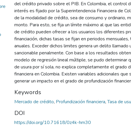
del crédito privado sobre el PIB. En Colombia, el control 
bre
interés es fijado por la Superintendencia Financiera de C
de la modalidad de crédito, sea de consumo y ordinario, m
monto. Para esto, se fija un límite máximo al que las ent
de crédito pueden ofrecer a los usuarios los diferentes p
o
financiación, dichas tasas se fijan en periodos mensuales, 
anuales. Exceder dichos limites genera un delito llamado u
sancionable penalmente. Con base a los resultados obten
modelo de regresión lineal múltiple, se pudo determinar q
de usura por sí sola, no explica completamente el grado d
financiera en Colombia. Existen variables adicionales que
generar un impacto en el grado de profundización financier
Keywords
Mercado de crédito
,
Profundización financiera
,
Tasa de us
DOI
https://doi.org/10.71618/0z4k-hm30