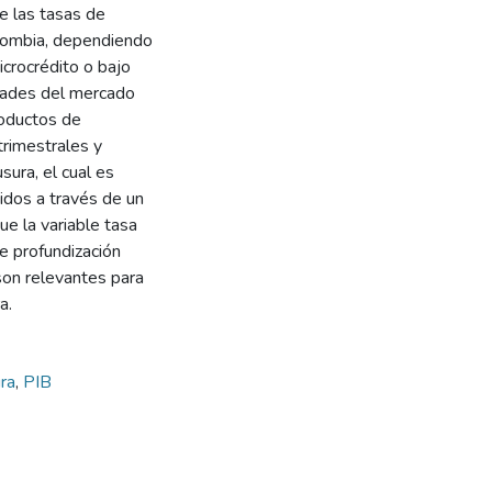
de las tasas de
olombia, dependiendo
icrocrédito o bajo
idades del mercado
roductos de
trimestrales y
sura, el cual es
idos a través de un
ue la variable tasa
e profundización
 son relevantes para
a.
ura
,
PIB