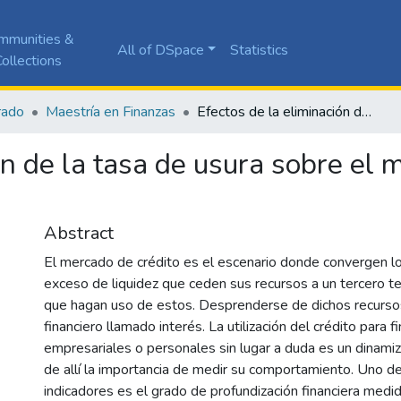
mmunities &
All of DSpace
Statistics
ollections
rado
Maestría en Finanzas
Efectos de la eliminación de la tasa de usura sobre el mercado de crédito en Colombia
ón de la tasa de usura sobre el 
Abstract
El mercado de crédito es el escenario donde convergen l
exceso de liquidez que ceden sus recursos a un tercero 
que hagan uso de estos. Desprenderse de dichos recurso
financiero llamado interés. La utilización del crédito para 
empresariales o personales sin lugar a duda es un dinami
de allí la importancia de medir su comportamiento. Uno de
indicadores es el grado de profundización financiera med