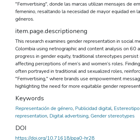
"Femvertising", donde las marcas utilizan mensajes de 
femenino, resaltando la necesidad de mayor equidad en l
géneros.
item.page.descriptioneng
This research examines gender representation in social me
Colombia using netnographic and content analysis on 60 
progress in gender equity, traditional stereotypes persist i
affecting perceptions of men’s and women’s roles. Findi
often portrayed in traditional and sexualized roles, reinfo
"Femvertising," where brands use empowerment messages,
highlighting the need for more equitable gender representa
Keywords
Representación de género
,
Publicidad digital
,
Estereotip
representation
,
Digital advertising
,
Gender stereotypes
DOI
https://doi.org/10.71618/ppa0-hr28