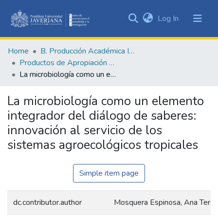
(current)
Log In
Communities
&
Home
B. Producción Académica Institucional
Collections
Productos de Apropiación Social del Conocimiento
All of DSpace
La microbiología como un elemento integrador del diálogo de saberes: innovación al servicio de los sistemas agroecológicos tropicales
Statistics
La microbiología como un elemento
integrador del diálogo de saberes:
innovación al servicio de los
sistemas agroecológicos tropicales
Simple item page
dc.contributor.author
Mosquera Espinosa, Ana Tere