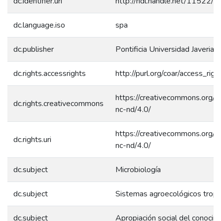
dc.identifier.uri
http://hdl.handle.net/11522/
dc.language.iso
spa
dc.publisher
Pontificia Universidad Javeriana
dc.rights.accessrights
http://purl.org/coar/access_rig
https://creativecommons.org/l
dc.rights.creativecommons
nc-nd/4.0/
https://creativecommons.org/l
dc.rights.uri
nc-nd/4.0/
dc.subject
Microbiología
dc.subject
Sistemas agroecológicos tropi
dc.subject
Apropiación social del conocim