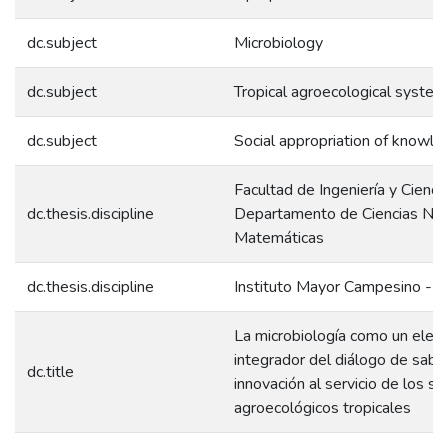
dc.subject
Microbiology
dc.subject
Tropical agroecological system
dc.subject
Social appropriation of knowl
Facultad de Ingeniería y Ciencia
dc.thesis.discipline
Departamento de Ciencias Nat
Matemáticas
dc.thesis.discipline
Instituto Mayor Campesino - 
La microbiología como un ele
integrador del diálogo de sabe
dc.title
innovación al servicio de los s
agroecológicos tropicales