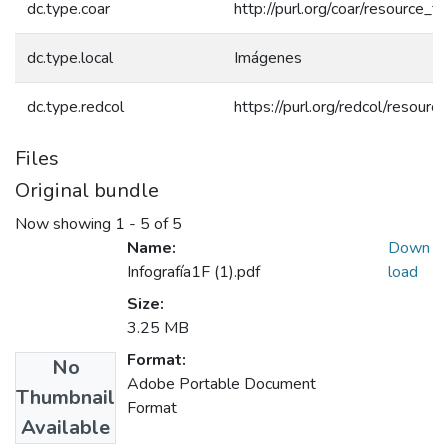
dc.type.coar
http://purl.org/coar/resource_
dc.type.local
Imágenes
dc.type.redcol
https://purl.org/redcol/resou
Files
Original bundle
Now showing
1 - 5 of 5
Name:
Down
Infografía1F (1).pdf
load
Size:
3.25 MB
Format:
No
Adobe Portable Document
Thumbnail
Format
Available