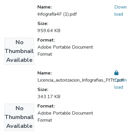
Name:
Down
Infografía4F (1).pdf
load
Size:
959.64 KB
Format:
No
Adobe Portable Document
Thumbnail
Format
Available
Name:
Licencia_autorizacion_Infografias_FtTtt.pdf
Down
load
Size:
343.17 KB
Format:
No
Adobe Portable Document
Thumbnail
Format
Available