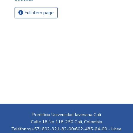
Full item page
Pontificia Universidad Javeriana Cali
Calle 18 No 118-250 Cali, Colombia
Teléfono:(+57) 602-321-82-00/602-485-64-00 - Línea