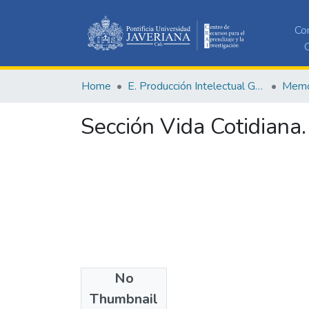
Co
C
Home
E. Producción Intelectual General
Memor
Sección Vida Cotidiana.
No
Date
Thumbnail
1965