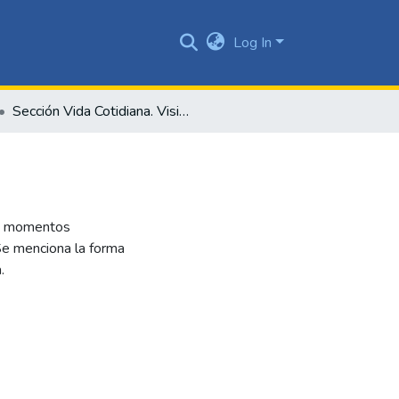
Log In
Sección Vida Cotidiana. Visita a los Estados Unidos
res momentos
 Se menciona la forma
.