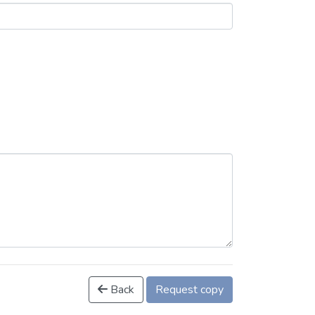
Back
Request copy