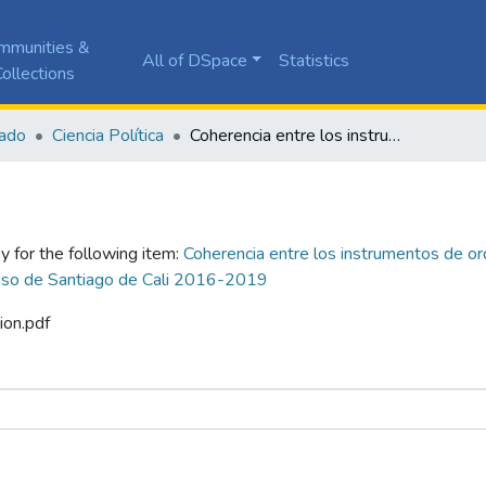
mmunities &
All of DSpace
Statistics
ollections
ado
Ciencia Política
Coherencia entre los instrumentos de ordenamiento territorial y movilidad urbana desde el enfoque de movilidad urbana sostenible: el caso de Santiago de Cali 2016-2019
y for the following item:
Coherencia entre los instrumentos de or
 caso de Santiago de Cali 2016-2019
ion.pdf