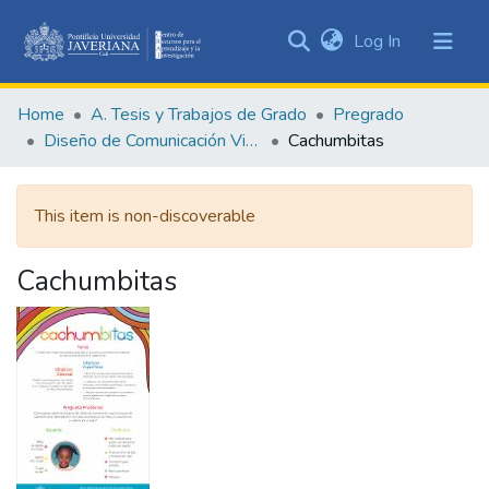
(current)
Log In
Communities
&
Home
A. Tesis y Trabajos de Grado
Pregrado
Collections
Diseño de Comunicación Visual
Cachumbitas
All of DSpace
This item is non-discoverable
Statistics
Cachumbitas