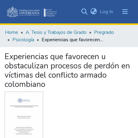
(current)
Log In
Communities
&
Home
A. Tesis y Trabajos de Grado
Pregrado
Collections
Psicología
Experiencias que favorecen u obstaculizan procesos de perdón en víctimas del conflicto armado colombiano
All of DSpace
Experiencias que favorecen u
Statistics
obstaculizan procesos de perdón en
víctimas del conflicto armado
colombiano