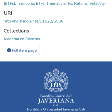
(ETFs)
,
Traditional ETFs
,
Thematic ETFs
,
Returns
,
Volatility
URI
http://hdl.handle.net/11522/5536
Collections
Maestría en Finanzas
Full item page
Pontificia Universidad Javeriana Cali