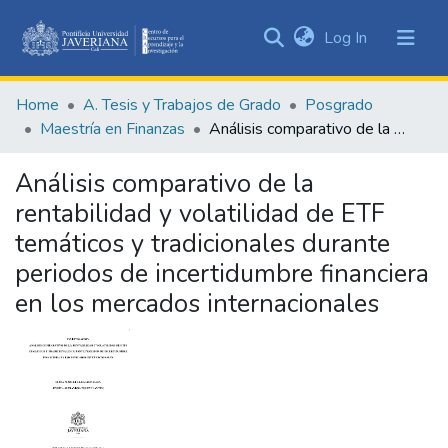
(current)
Log In
Communities
&
Home
A. Tesis y Trabajos de Grado
Posgrado
Collections
Maestría en Finanzas
Análisis comparativo de la rentabilidad y volatilidad de ETF temáticos y tradicionales durante periodos de incertidumbre financiera en los mercados internacionales
All of DSpace
Análisis comparativo de la
Statistics
rentabilidad y volatilidad de ETF
temáticos y tradicionales durante
periodos de incertidumbre financiera
en los mercados internacionales