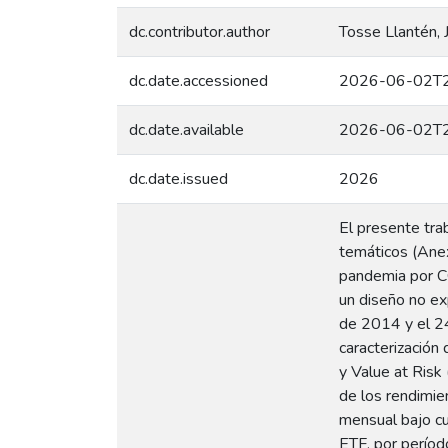
dc.contributor.author
Tosse Llantén, 
dc.date.accessioned
2026-06-02T2
dc.date.available
2026-06-02T2
dc.date.issued
2026
El presente tra
temáticos (Anex
pandemia por CO
un diseño no ex
de 2014 y el 24
caracterización
y Value at Risk
de los rendimie
mensual bajo cua
ETF, por períod