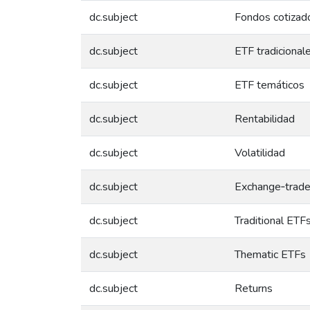
dc.subject
Fondos cotizad
dc.subject
ETF tradicional
dc.subject
ETF temáticos
dc.subject
Rentabilidad
dc.subject
Volatilidad
dc.subject
Exchange‑trade
dc.subject
Traditional ETF
dc.subject
Thematic ETFs
dc.subject
Returns