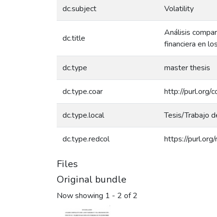
dc.subject
Volatility
Análisis compar
dc.title
financiera en l
dc.type
master thesis
dc.type.coar
http://purl.org
dc.type.local
Tesis/Trabajo d
dc.type.redcol
https://purl.or
Files
Original bundle
Now showing
1 - 2 of 2