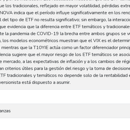
e los tradicionales, reflejado en mayor volatilidad, pérdidas 
NOVA indica que el período influye significativamente en los ren
del tipo de ETF no resulta significativo; sin embargo, la interacc
o que evidencia que la diferencia entre ETF temáticos y tradiciona
rante la pandemia de COVID-19 la brecha entre ambos grupos se 
, los modelos econométricos muestran que el VIX es el determi
mientras que la T10YIE actúa como un factor diferenciador princ
idencia sugiere que el mayor riesgo de los ETF temáticos se asoci
e mercado, a las expectativas de inflación y a los cambios de rég
n criterios útiles para la gestión del riesgo y la toma de decision
ETF tradicionales y temáticos no depende solo de la rentabilidad 
versionista está dispuesto a asumir.
nanzas