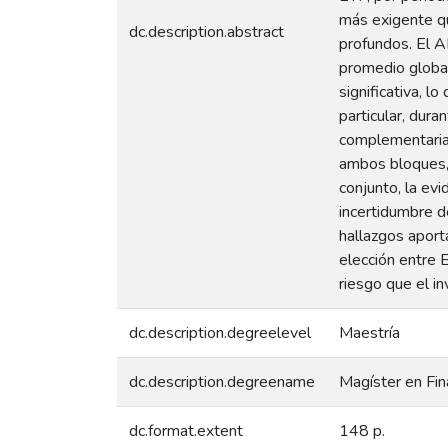
más exigente qu
dc.description.abstract
profundos. El A
promedio global 
significativa, l
particular, du
complementaria
ambos bloques, 
conjunto, la ev
incertidumbre d
hallazgos aporta
elección entre 
riesgo que el in
dc.description.degreelevel
Maestría
dc.description.degreename
Magíster en Fi
dc.format.extent
148 p.