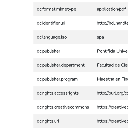
dc.format.mimetype
application/pdf
dc.identifier.uri
http://hdl.han
dc.language.iso
spa
dc.publisher
Pontificia Unive
dc.publisher.department
Facultad de Cie
dc.publisher.program
Maestría en Fin
dc.rights.accessrights
http://purl.org/
dc.rights.creativecommons
https://creativ
dc.rights.uri
https://creativ