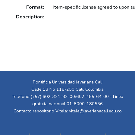
Format:
Item-specific license agreed to upon s
Description:
Pontificia Universidad Javeriana Cali
Calle 18 No 118-250 Cali, Colombia
Teléfono:(+57) 602-321-82-00/602-485-64-00 - Línea
gratuita nacional 01-8000-180556
Contacto repositorio Vitela:
vitela@javerianacali.edu.co