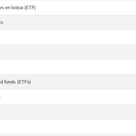
os en bolsa (ETF)
es
d funds (ETFs)
s