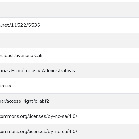
dle.net/11522/5536
rsidad Javeriana Cali
ncias Económicas y Administrativas
anzas
coar/access_right/c_abf2
ecommons.org/licenses/by-nc-sa/4.0/
ecommons.org/licenses/by-nc-sa/4.0/