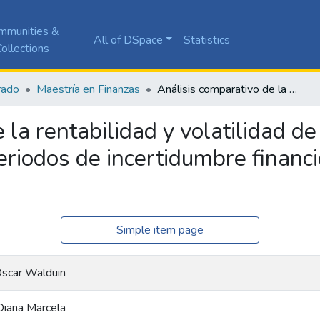
mmunities &
All of DSpace
Statistics
ollections
rado
Maestría en Finanzas
Análisis comparativo de la rentabilidad y volatilidad de ETF temáticos y tradicionales durante periodos de incertidumbre financiera en los mercados internacionales
 la rentabilidad y volatilidad d
eriodos de incertidumbre financ
Simple item page
Oscar Walduin
Diana Marcela