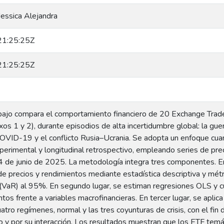
Jessica Alejandra
1:25:25Z
1:25:25Z
bajo compara el comportamiento financiero de 20 Exchange Trade
os 1 y 2), durante episodios de alta incertidumbre global: la guer
VID-19 y el conflicto Rusia–Ucrania. Se adopta un enfoque cuant
perimental y longitudinal retrospectivo, empleando series de pre
 de junio de 2025. La metodología integra tres componentes. En 
 de precios y rendimientos mediante estadística descriptiva y mé
 (VaR) al 95%. En segundo lugar, se estiman regresiones OLS y cua
ntos frente a variables macrofinancieras. En tercer lugar, se apli
tro regímenes, normal y las tres coyunturas de crisis, con el fin 
o y por su interacción. Los resultados muestran que los ETF temá