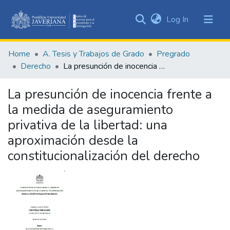
(current)
Log In
Communities
&
Home
A. Tesis y Trabajos de Grado
Pregrado
Collections
Derecho
La presunción de inocencia frente a la medida de aseguramiento privativa de la libertad: una aproximación desde la constitucionalización del derecho
All of DSpace
La presunción de inocencia frente a
Statistics
la medida de aseguramiento
privativa de la libertad: una
aproximación desde la
constitucionalización del derecho