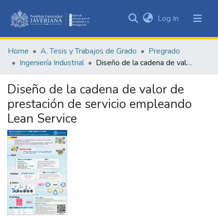
(current)
Log In
Communities
&
Home
A. Tesis y Trabajos de Grado
Pregrado
Collections
Ingeniería Industrial
Diseño de la cadena de valor de prestación de servicio empleando Lean Service
All of DSpace
Diseño de la cadena de valor de
Statistics
prestación de servicio empleando
Lean Service