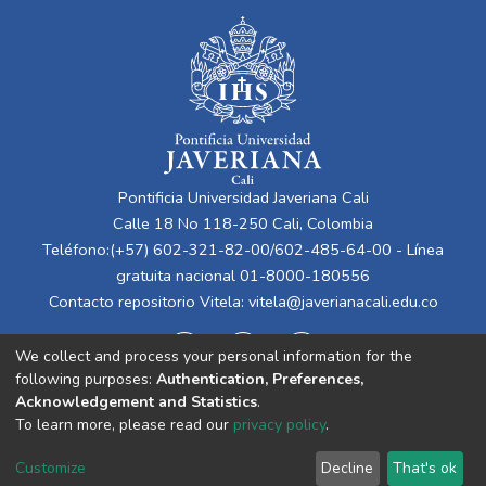
Pontificia Universidad Javeriana Cali
Calle 18 No 118-250 Cali, Colombia
Teléfono:(+57) 602-321-82-00/602-485-64-00 - Línea
gratuita nacional 01-8000-180556
Contacto repositorio Vitela:
vitela@javerianacali.edu.co
We collect and process your personal information for the
following purposes:
Authentication, Preferences,
Acknowledgement and Statistics
.
To learn more, please read our
privacy policy
.
Cookie
Privacy
End User
Send
Customize
Decline
That's ok
settings
policy
Agreement
Feedback