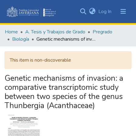
(current)
Log In
Communities
&
Home
A. Tesis y Trabajos de Grado
Pregrado
Collections
Biología
Genetic mechanisms of invasion: a comparative transcriptomic study between two species of the genus Thunbergia (Acanthaceae)
All of DSpace
This item is non-discoverable
Statistics
Genetic mechanisms of invasion: a
comparative transcriptomic study
between two species of the genus
Thunbergia (Acanthaceae)