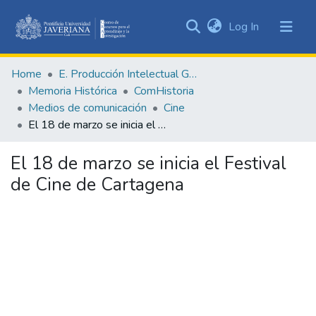
(current)
Log In
Communities
&
Home
E. Producción Intelectual General
Collections
Memoria Histórica
ComHistoria
All of DSpace
Medios de comunicación
Cine
El 18 de marzo se inicia el Festival de Cine de Cartagena
Statistics
El 18 de marzo se inicia el Festival
de Cine de Cartagena