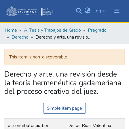
(current)
Log In
Communities
&
Home
A. Tesis y Trabajos de Grado
Pregrado
Collections
Derecho
Derecho y arte. una revisión desde la teoría hermenéutica gadameriana del proceso creativo del juez.
All of DSpace
This item is non-discoverable
Statistics
Derecho y arte. una revisión desde
la teoría hermenéutica gadameriana
del proceso creativo del juez.
Simple item page
dc.contributor.author
De los Ríos, Valentina