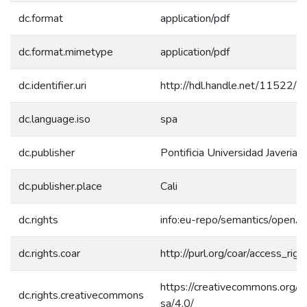
dc.format
application/pdf
dc.format.mimetype
application/pdf
dc.identifier.uri
http://hdl.handle.net/11522/
dc.language.iso
spa
dc.publisher
Pontificia Universidad Javeriana
dc.publisher.place
Cali
dc.rights
info:eu-repo/semantics/openA
dc.rights.coar
http://purl.org/coar/access_rig
https://creativecommons.org/l
dc.rights.creativecommons
sa/4.0/