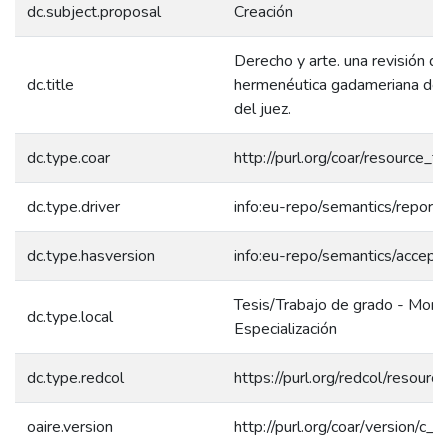
dc.subject.proposal
Creación
Derecho y arte. una revisión de
dc.title
hermenéutica gadameriana del 
del juez.
dc.type.coar
http://purl.org/coar/resource_
dc.type.driver
info:eu-repo/semantics/report
dc.type.hasversion
info:eu-repo/semantics/accept
Tesis/Trabajo de grado - Mono
dc.type.local
Especialización
dc.type.redcol
https://purl.org/redcol/resour
oaire.version
http://purl.org/coar/version/