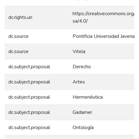
https://creativecommons.org/l
dc.rights.uri
sa/4.0/
dc.source
Pontificia Universidad Javeriana
dc.source
Vitela
dc.subject.proposal
Derecho
dc.subject.proposal
Artes
dc.subject.proposal
Hermenéutica
dc.subject.proposal
Gadamer
dc.subject.proposal
Ontología