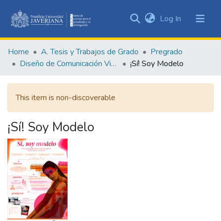
(current)
Log In
Communities
&
Home
A. Tesis y Trabajos de Grado
Pregrado
Collections
Diseño de Comunicación Visual
¡Sí! Soy Modelo
All of DSpace
This item is non-discoverable
Statistics
¡Sí! Soy Modelo