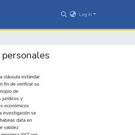
Log In
s personales
la cláusula estándar
 fin de verificar su
ncipio de
jurídicos y
res económicos
a investigación se
l habeas data en
re validez
 la empresa XYZ con