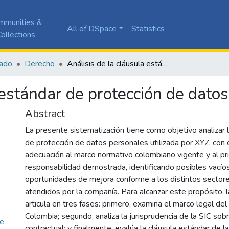
mmunities &
All of DSpace
Statistics
ollections
ado
Derecho
Análisis de la cláusula estándar de protección de datos personales
 estándar de protección de dato
Abstract
La presente sistematización tiene como objetivo analizar 
de protección de datos personales utilizada por XYZ, con el
adecuación al marco normativo colombiano vigente y al pri
responsabilidad demostrada, identificando posibles vacíos 
oportunidades de mejora conforme a los distintos secto
atendidos por la compañía. Para alcanzar este propósito, l
articula en tres fases: primero, examina el marco legal de
Colombia; segundo, analiza la jurisprudencia de la SIC sob
de
contractual; y finalmente, evalúa la cláusula estándar de