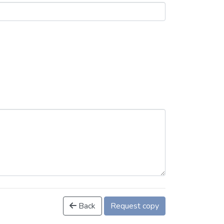
Back
Request copy