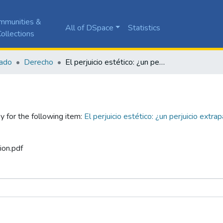
mmunities &
All of DSpace
Statistics
ollections
ado
Derecho
El perjuicio estético: ¿un perjuicio extrapatrimonial autónomo a la luz del derecho de daños en Colombia?
y for the following item:
El perjuicio estético: ¿un perjuicio extr
ion.pdf