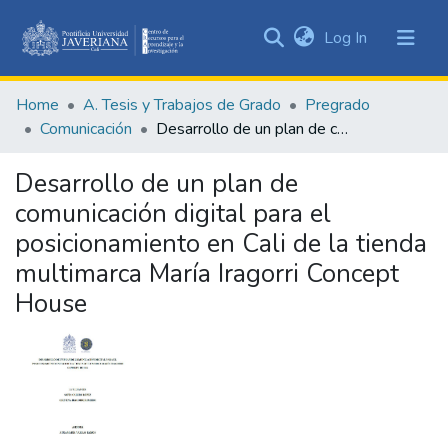
(current)
Log In
Communities
&
Home
A. Tesis y Trabajos de Grado
Pregrado
Collections
Comunicación
Desarrollo de un plan de comunicación digital para el posicionamiento en Cali de la tienda multimarca María Iragorri Concept House
All of DSpace
Desarrollo de un plan de
Statistics
comunicación digital para el
posicionamiento en Cali de la tienda
multimarca María Iragorri Concept
House