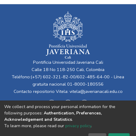
Pontificia Universidad Javeriana Cali
Calle 18 No 118-250 Cali, Colombia
Teléfono:(+57) 602-321-82-00/602-485-64-00 - Línea
gratuita nacional 01-8000-180556
Contacto repositorio Vitela:
vitela@javerianacali.edu.co
We collect and process your personal information for the
following purposes:
Authentication, Preferences,
Acknowledgement and Statistics
.
To learn more, please read our
privacy policy
.