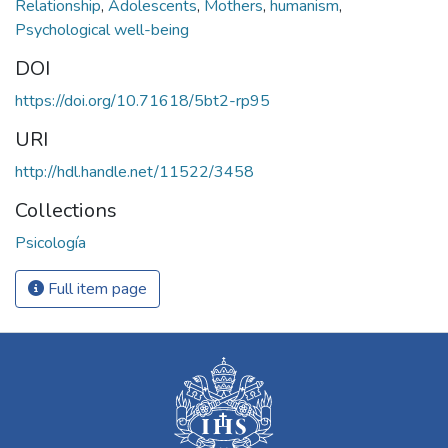
Relationship
,
Adolescents
,
Mothers
,
humanism
,
Psychological well-being
DOI
https://doi.org/10.71618/5bt2-rp95
URI
http://hdl.handle.net/11522/3458
Collections
Psicología
Full item page