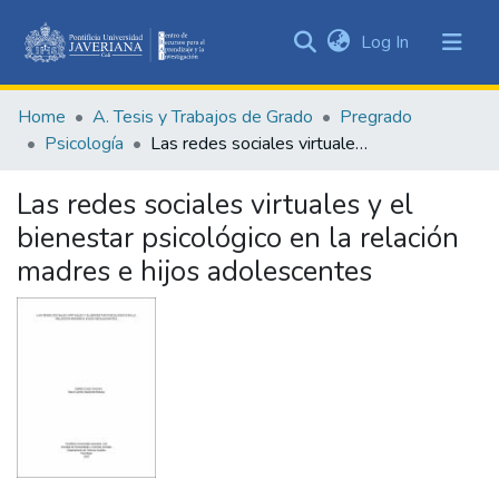
(current)
Log In
Communities
&
Home
A. Tesis y Trabajos de Grado
Pregrado
Collections
Psicología
Las redes sociales virtuales y el bienestar psicológico en la relación madres e hijos adolescentes
All of DSpace
Las redes sociales virtuales y el
Statistics
bienestar psicológico en la relación
madres e hijos adolescentes