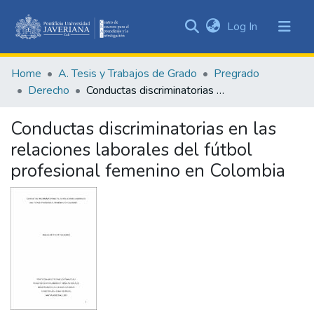
(current)
Log In
Communities
&
Home
A. Tesis y Trabajos de Grado
Pregrado
Collections
Derecho
Conductas discriminatorias en las relaciones laborales del fútbol profesional femenino en Colombia
All of DSpace
Conductas discriminatorias en las
Statistics
relaciones laborales del fútbol
profesional femenino en Colombia