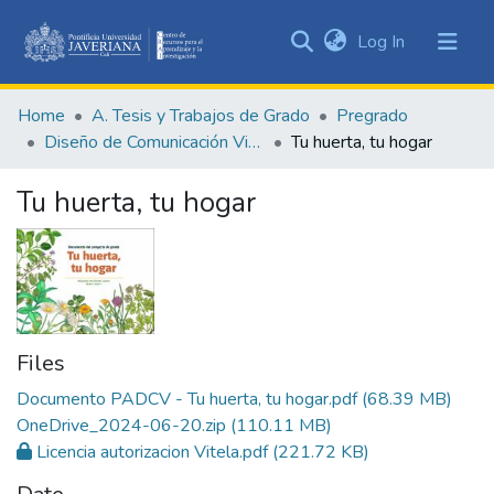
(current)
Log In
Communities
&
Home
A. Tesis y Trabajos de Grado
Pregrado
Collections
Diseño de Comunicación Visual
Tu huerta, tu hogar
All of DSpace
Tu huerta, tu hogar
Statistics
Files
Documento PADCV - Tu huerta, tu hogar.pdf
(68.39 MB)
OneDrive_2024-06-20.zip
(110.11 MB)
Licencia autorizacion Vitela.pdf
(221.72 KB)