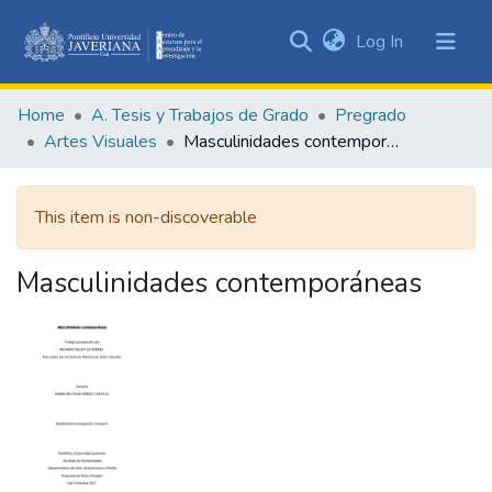
(current)
Log In
Communities
&
Home
A. Tesis y Trabajos de Grado
Pregrado
Collections
Artes Visuales
Masculinidades contemporáneas
All of DSpace
This item is non-discoverable
Statistics
Masculinidades contemporáneas