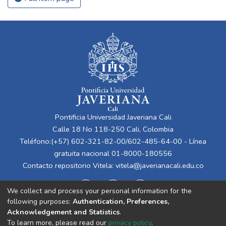
Pontificia Universidad Javeriana Cali
Calle 18 No 118-250 Cali, Colombia
Teléfono:(+57) 602-321-82-00/602-485-64-00 - Línea
gratuita nacional 01-8000-180556
Contacto repositorio Vitela:
vitela@javerianacali.edu.co
We collect and process your personal information for the
following purposes:
Authentication, Preferences,
Acknowledgement and Statistics
.
To learn more, please read our
privacy policy
.