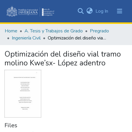
(current)
Log In
Communities
&
Home
A. Tesis y Trabajos de Grado
Pregrado
Collections
Ingeniería Civil
Optimización del diseño vial tramo molino Kwe’sx- López adentro
All of DSpace
Optimización del diseño vial tramo
Statistics
molino Kwe’sx- López adentro
Files