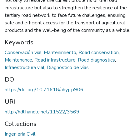
not only to resolve the current problems of the road
infrastructure but also to strengthen the resilience of the
tertiary road network to face future challenges, ensuring
safe and efficient access for the transport of agricultural
products and the well-being of the community as a whole.
Keywords
Conservación vial
,
Mantenimiento
,
Road conservation
,
Maintenance
,
Road infrastructure
,
Road diagnostics
,
Infraestructura vial
,
Diagnóstico de vías
DOI
https://doi.org/10.71618/ahyj-p906
URI
http://hdl.handle.net/11522/3569
Collections
Ingeniería Civil