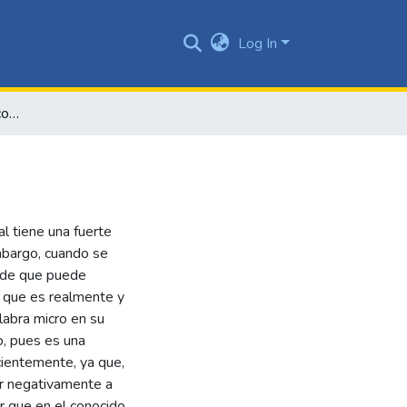
Log In
La sutil línea “Violencias cotidianas y normalizadas”
l tiene una fuerte
embargo, cuando se
a de que puede
o que es realmente y
labra micro en su
, pues es una
cientemente, ya que,
ar negativamente a
ar que en el conocido