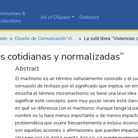
mmunities &
All of DSpace
Statistics
ollections
ado
Diseño de Comunicación Visual
ias cotidianas y normalizadas”
Abstract
El machismo es un término culturalmente conocido y el cua
sensación de rechazo por el significado que implica, sin 
escucha el término micromachismo se tiene una leve ide
significar este concepto, pero muy pocas veces está clar
en qué se diferencia con el machismo. Aunque tenga la pa
nombre no lo hace menos importante o de menos impacto
problemática que ocurre frecuentemente e incluso incons
son aquellas acciones o afirmaciones que pueden impact
otra persona sin darse cuenta. Incluso, se puede evidenci