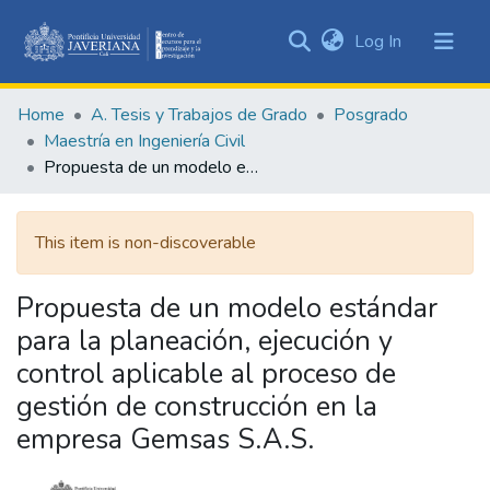
(current)
Log In
Communities
&
Home
A. Tesis y Trabajos de Grado
Posgrado
Collections
Maestría en Ingeniería Civil
All of DSpace
Propuesta de un modelo estándar para la planeación, ejecución y control aplicable al proceso de gestión de construcción en la empresa Gemsas S.A.S.
Statistics
This item is non-discoverable
Propuesta de un modelo estándar
para la planeación, ejecución y
control aplicable al proceso de
gestión de construcción en la
empresa Gemsas S.A.S.