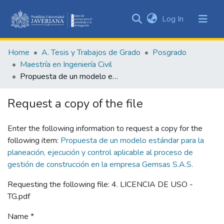
(current)
Log In
Communities
&
Home
A. Tesis y Trabajos de Grado
Posgrado
Collections
Maestría en Ingeniería Civil
All of DSpace
Propuesta de un modelo estándar para la planeación, ejecución y control aplicable al proceso de gestión de construcción en la empresa Gemsas S.A.S.
Statistics
Request a copy of the file
Enter the following information to request a copy for the
following item:
Propuesta de un modelo estándar para la
planeación, ejecución y control aplicable al proceso de
gestión de construcción en la empresa Gemsas S.A.S.
Requesting the following file: 4. LICENCIA DE USO -
TG.pdf
Name *