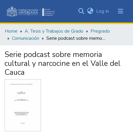
(current)
Log In
Communities
&
Home
A. Tesis y Trabajos de Grado
Pregrado
Collections
Comunicación
Serie podcast sobre memoria cultural y narcocine en el Valle del Cauca
All of DSpace
Serie podcast sobre memoria
Statistics
cultural y narcocine en el Valle del
Cauca