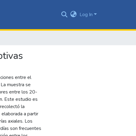
Log In
ptivas
ciones entre el
. La muestra se
bres entre los 20-
n. Este estudio es
recolectó la
elaborada a partir
rías axiales. Los
rdías son frecuentes
ción entre los