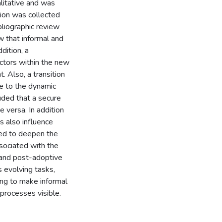
litative and was
tion was collected
bliographic review
ow that informal and
dition, a
actors within the new
. Also, a transition
ue to the dynamic
luded that a secure
 versa. In addition
s also influence
nded to deepen the
sociated with the
 and post-adoptive
s evolving tasks,
ing to make informal
 processes visible.