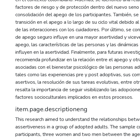
factores de riesgo y de protección dentro del nuevo seno f
consolidación del apego de los participantes. También, s
transición en el apego a lo largo de su ciclo vital debido a
de las interacciones con los cuidadores. Por último, se co
de apego seguro influye en una mayor asertividad y vice
apego, las características de las personas y las dinámicas
influyen en la asertividad. Finalmente, para futuras invest
recomienda profundizar en la relación entre el apego y otr
asociadas con el bienestar psicológico de las personas a
tales como las experiencias pre y post adoptivas, sus c
asertivos, la resolución de sus tareas evolutivas, entre ot
resalta la importancia de seguir visibilizando las adopcion
factores socioculturales implicados en estos procesos.
item.page.descriptioneng
This research aimed to understand the relationships bet
assertiveness in a group of adopted adults. The sample co
participants, three women and two men between the ag