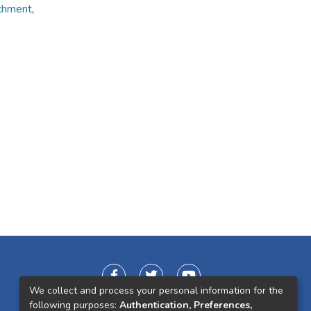
chment
,
We collect and process your personal information for the
following purposes:
Authentication, Preferences,