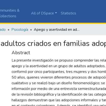
mmunities &
All of DSpace
Statistics
ollections
ado
Psicología
Apego y asertividad en adultos criados en familias adoptivas
adultos criados en familias ado
Abstract
La presente investigación se propuso comprender las rela
apego y la asertividad en un grupo de adultos adoptados
conformó por cinco participantes, tres mujeres y dos hom
50 años, quienes vivieron diferentes procesos de adopció
cualitativo y se realizó bajo un diseño fenomenológico; se 
información por medio de una entrevista semiestructurada 
de la revisión bibliográfica y la identificación de las catego
hallazgos demuestran que las adopciones informales y ta
en el contexto colombiano. Además, se identificó una rela