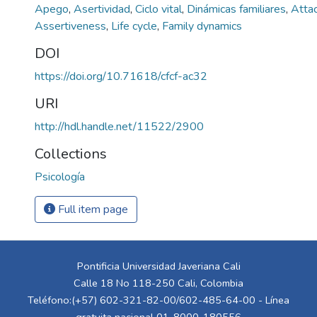
Apego
,
Asertividad
,
Ciclo vital
,
Dinámicas familiares
,
Atta
Assertiveness
,
Life cycle
,
Family dynamics
DOI
https://doi.org/10.71618/cfcf-ac32
URI
http://hdl.handle.net/11522/2900
Collections
Psicología
Full item page
Pontificia Universidad Javeriana Cali
Calle 18 No 118-250 Cali, Colombia
Teléfono:(+57) 602-321-82-00/602-485-64-00 - Línea