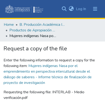
(current)
Log In
Communities
&
Home
B. Producción Académica Institucional
Collections
Productos de Apropiación Social del Conocimiento
All of DSpace
Mujeres indígenas Nasa por el emprendimiento en perspectiva intercultural desde el diálogo de saberes - Informe técnico de finalización de proyecto de investigación
Statistics
Request a copy of the file
Enter the following information to request a copy for the
following item:
Mujeres indígenas Nasa por el
emprendimiento en perspectiva intercultural desde el
diálogo de saberes - Informe técnico de finalización de
proyecto de investigación
Requesting the following file: INTERLAB - Medio
verificación.pdf