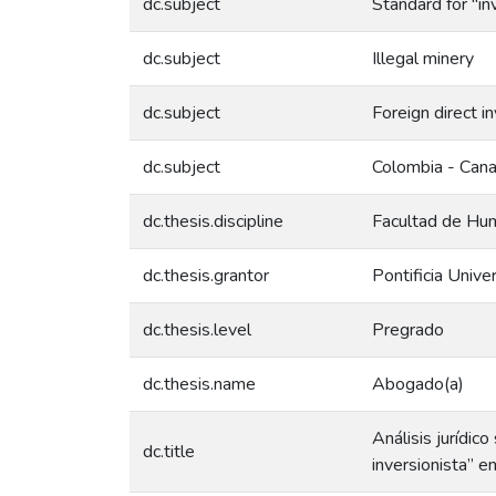
dc.subject
Standard for "in
dc.subject
Illegal minery
dc.subject
Foreign direct 
dc.subject
Colombia - Can
dc.thesis.discipline
Facultad de Hum
dc.thesis.grantor
Pontificia Unive
dc.thesis.level
Pregrado
dc.thesis.name
Abogado(a)
Análisis jurídic
dc.title
inversionista” 