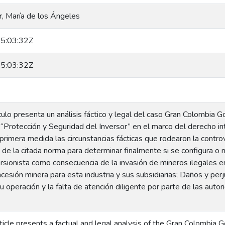
, María de los Ángeles
5:03:32Z
5:03:32Z
ículo presenta un análisis fáctico y legal del caso Gran Colombia G
“Protección y Seguridad del Inversor” en el marco del derecho int
imera medida las circunstancias fácticas que rodearon la controver
 de la citada norma para determinar finalmente si se configura o n
rsionista como consecuencia de la invasión de mineros ilegales e
cesión minera para esta industria y sus subsidiarias; Daños y per
su operación y la falta de atención diligente por parte de las auto
ticle presents a factual and legal analysis of the Gran Colombia 