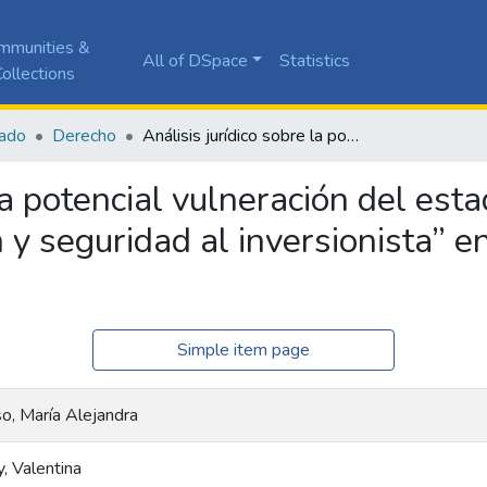
mmunities &
All of DSpace
Statistics
ollections
ado
Derecho
Análisis jurídico sobre la potencial vulneración del estado colombiano al estándar de “protección y seguridad al inversionista” en el caso gran Colombia Gold vs Colombia
 la potencial vulneración del est
 y seguridad al inversionista” 
Simple item page
o, María Alejandra
, Valentina