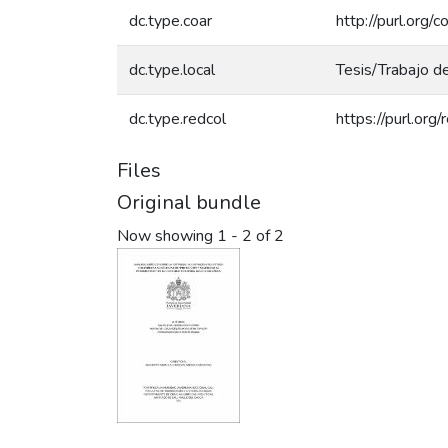
dc.type.coar
http://purl.org/
dc.type.local
Tesis/Trabajo d
dc.type.redcol
https://purl.org
Files
Original bundle
Now showing
1 - 2 of 2