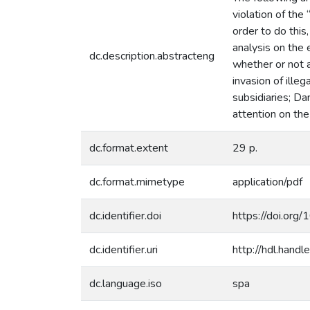
violation of the
order to do this
analysis on the 
dc.description.abstracteng
whether or not 
invasion of ille
subsidiaries; Da
attention on the
dc.format.extent
29 p.
dc.format.mimetype
application/pdf
dc.identifier.doi
https://doi.org
dc.identifier.uri
http://hdl.han
dc.language.iso
spa