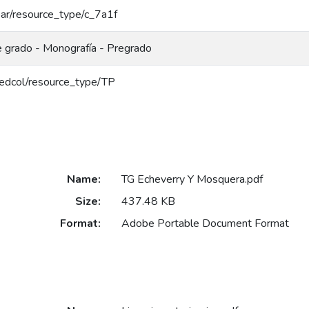
coar/resource_type/c_7a1f
e grado - Monografía - Pregrado
/redcol/resource_type/TP
Name:
TG Echeverry Y Mosquera.pdf
Size:
437.48 KB
Format:
Adobe Portable Document Format