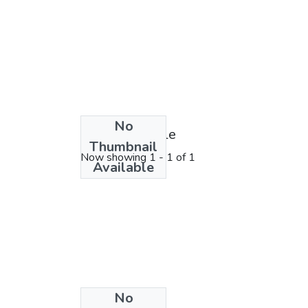
No
License bundle
Thumbnail
Now showing
1 - 1 of 1
Available
No
Collections