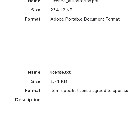
Name:
Licencia_autorizacion.pdf
Size:
234.12 KB
Format:
Adobe Portable Document Format
Name:
license.txt
Size:
1.71 KB
Format:
Item-specific license agreed to upon s
Description: