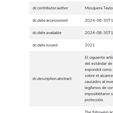
dc.contributor.author
Mosquera Taylor
dc.date.accessioned
2024-08-30T1
dc.date.available
2024-08-30T1
dc.date.issued
2021
El siguiente art
del estándar de 
expondrá como pr
sobre el alcance
dc.description.abstract
causados al inve
legítimos de con
imposibilitaron 
protección.
The following ar