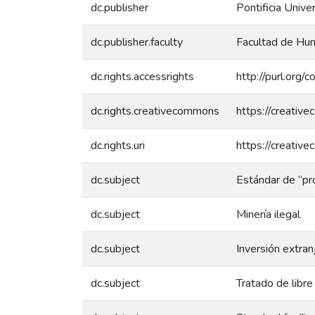
dc.publisher
Pontificia Unive
dc.publisher.faculty
Facultad de Hum
dc.rights.accessrights
http://purl.org/
dc.rights.creativecommons
https://creativ
dc.rights.uri
https://creativ
dc.subject
Estándar de “pro
dc.subject
Minería ilegal
dc.subject
Inversión extran
dc.subject
Tratado de libr