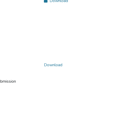
Download
Download
ubmission