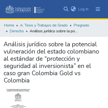
(current)
Log In
Communities
&
Home
A. Tesis y Trabajos de Grado
Pregrado
Collections
Derecho
Análisis jurídico sobre la potencial vulneración del estado colombiano al estándar de “protección y seguridad al inversionista” en el caso gran Colombia Gold vs Colombia
All of DSpace
Análisis jurídico sobre la potencial
Statistics
vulneración del estado colombiano
al estándar de “protección y
seguridad al inversionista” en el
caso gran Colombia Gold vs
Colombia