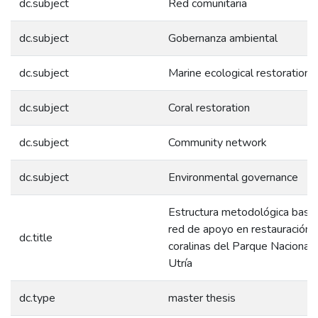
dc.subject
Red comunitaria
dc.subject
Gobernanza ambiental
dc.subject
Marine ecological restoration
dc.subject
Coral restoration
dc.subject
Community network
dc.subject
Environmental governance
Estructura metodológica base
red de apoyo en restauración 
dc.title
coralinas del Parque Nacional 
Utría
dc.type
master thesis