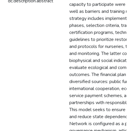
dc.description.abstract
capacity to participate were id
well as barriers and training n
strategy includes implementat
phases, selection criteria, trai
certification programs, technica
guidelines to prioritize restora
and protocols for nurseries, tr
and monitoring. The latter co
biophysical and social indicator
evaluate ecological and comm
outcomes. The financial plan i
diversified sources: public fund
international cooperation, ec
service payment schemes, an
partnerships with responsible 
This model seeks to ensure co
and reduce state dependency.
Network is configured as a par
governance mechanism, articul