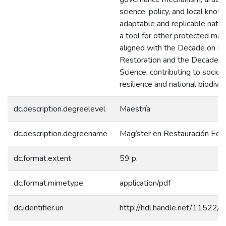
science, policy, and local know
adaptable and replicable natur
a tool for other protected mari
aligned with the Decade on 
Restoration and the Decade o
Science, contributing to socio-
resilience and national biodiver
dc.description.degreelevel
Maestría
dc.description.degreename
Magíster en Restauración Ecol
dc.format.extent
59 p.
dc.format.mimetype
application/pdf
dc.identifier.uri
http://hdl.handle.net/11522/