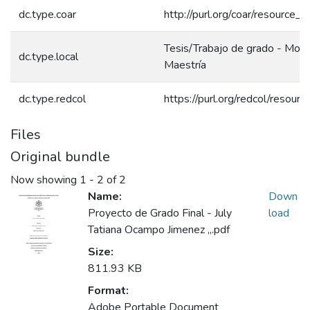
dc.type.coar
http://purl.org/coar/resource_
Tesis/Trabajo de grado - Mono
dc.type.local
Maestría
dc.type.redcol
https://purl.org/redcol/resou
Files
Original bundle
Now showing
1 - 2 of 2
Name:
Down
Proyecto de Grado Final - July
load
Tatiana Ocampo Jimenez ,,.pdf
Size:
811.93 KB
Format:
Adobe Portable Document