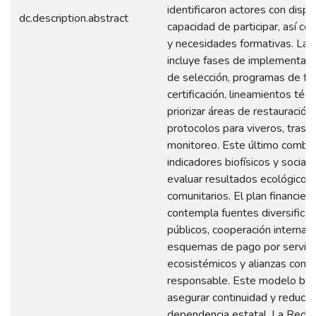
identificaron actores con dispo
dc.description.abstract
capacidad de participar, así c
y necesidades formativas. La 
incluye fases de implementació
de selección, programas de fo
certificación, lineamientos téc
priorizar áreas de restauración
protocolos para viveros, trasp
monitoreo. Este último combi
indicadores biofísicos y social
evaluar resultados ecológicos 
comunitarios. El plan financiero
contempla fuentes diversifica
públicos, cooperación internaci
esquemas de pago por servici
ecosistémicos y alianzas con e
responsable. Este modelo bu
asegurar continuidad y reducir
dependencia estatal. La Red s