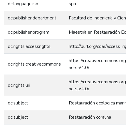
dc.language.iso
spa
dc.publisher.department
Facultad de Ingeniería y Cienci
dc.publisher.program
Maestría en Restauración Ecol
dc.rights.accessrights
http://purl.org/coar/access_rig
https://creativecommons.org/l
dc.rights.creativecommons
nc-sa/4.0/
https://creativecommons.org/l
dc.rights.uri
nc-sa/4.0/
dc.subject
Restauración ecológica marina
dc.subject
Restauración coralina