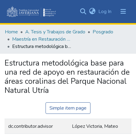
(current)
Log In
Communities
&
Home
A. Tesis y Trabajos de Grado
Posgrado
Collections
Maestría en Restauración Ecológica
All of DSpace
Estructura metodológica base para una red de apoyo en restauración de áreas coralinas del Parque Nacional Natural Utría
Statistics
Estructura metodológica base para
una red de apoyo en restauración de
áreas coralinas del Parque Nacional
Natural Utría
Simple item page
dc.contributor.advisor
López Victoria, Mateo