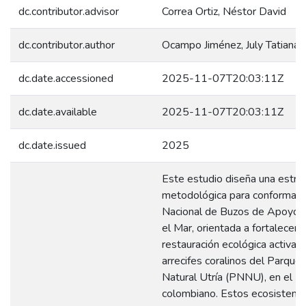
dc.contributor.advisor
Correa Ortiz, Néstor David
dc.contributor.author
Ocampo Jiménez, July Tatiana
dc.date.accessioned
2025-11-07T20:03:11Z
dc.date.available
2025-11-07T20:03:11Z
dc.date.issued
2025
Este estudio diseña una estra
metodológica para conformar 
Nacional de Buzos de Apoyo 
el Mar, orientada a fortalecer l
restauración ecológica activa e
arrecifes coralinos del Parque
Natural Utría (PNNU), en el Pa
colombiano. Estos ecosistema