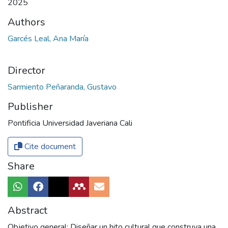
2025
Authors
Garcés Leal, Ana María
Director
Sarmiento Peñaranda, Gustavo
Publisher
Pontificia Universidad Javeriana Cali
Cite document
Share
Abstract
Objetivo general: Diseñar un hito cultural que construya una