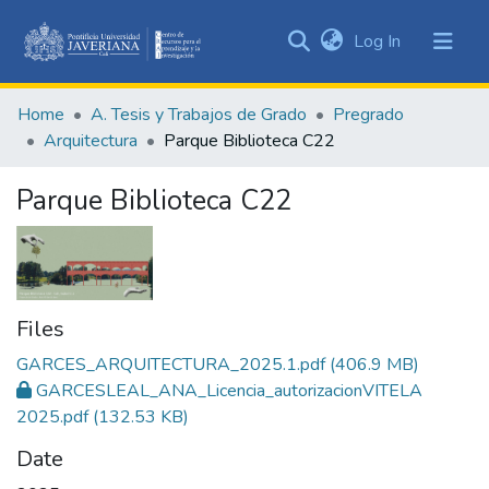
(current)
Log In
Communities
&
Home
A. Tesis y Trabajos de Grado
Pregrado
Collections
Arquitectura
Parque Biblioteca C22
All of DSpace
Parque Biblioteca C22
Statistics
Files
GARCES_ARQUITECTURA_2025.1.pdf
(406.9 MB)
GARCESLEAL_ANA_Licencia_autorizacionVITELA
2025.pdf
(132.53 KB)
Date