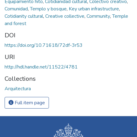
Equipamiento hito
,
Cotidianidad cultural
,
Colectivo creativo
,
Comunidad
,
Templo y bosque
,
Key urban infrastructure
,
Cotidianity cultural
,
Creative collective
,
Community
,
Temple
and forest
DOI
https://doi.org/10.71618/72df-3r53
URI
http://hdl.handle.net/11522/4781
Collections
Arquitectura
Full item page