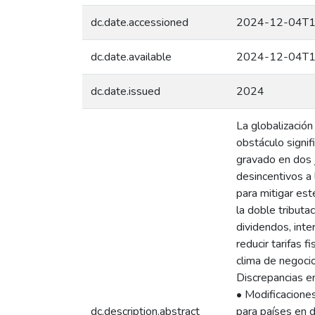
dc.date.accessioned
2024-12-04T1
dc.date.available
2024-12-04T1
dc.date.issued
2024
La globalización
obstáculo signif
gravado en dos j
desincentivos a 
para mitigar est
la doble tributa
dividendos, inte
reducir tarifas 
clima de negocio
Discrepancias en
• Modificaciones
dc.description.abstract
para países en d