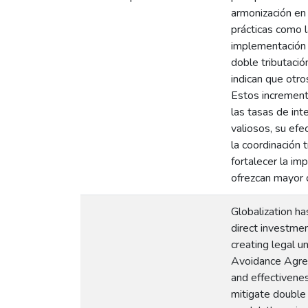
armonización en 
prácticas como l
implementación e
doble tributació
indican que otro
Estos increment
las tasas de int
valiosos, su efe
la coordinación 
fortalecer la im
ofrezcan mayor c
Globalization ha
direct investme
creating legal u
Avoidance Agree
and effectivene
mitigate double 