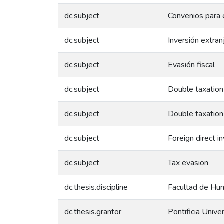
dc.subject
Convenios para e
dc.subject
Inversión extran
dc.subject
Evasión fiscal
dc.subject
Double taxation
dc.subject
Double taxatio
dc.subject
Foreign direct i
dc.subject
Tax evasion
dc.thesis.discipline
Facultad de Hum
dc.thesis.grantor
Pontificia Unive