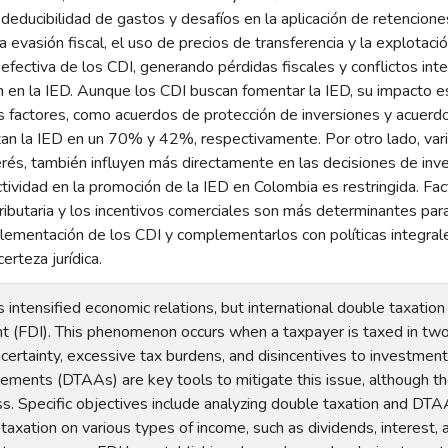
deducibilidad de gastos y desafíos en la aplicación de retencione
a evasión fiscal, el uso de precios de transferencia y la explotació
fectiva de los CDI, generando pérdidas fiscales y conflictos inte
n en la IED. Aunque los CDI buscan fomentar la IED, su impacto e
s factores, como acuerdos de protección de inversiones y acuerdo
an la IED en un 70% y 42%, respectivamente. Por otro lado, var
erés, también influyen más directamente en las decisiones de inve
ctividad en la promoción de la IED en Colombia es restringida. Fac
tributaria y los incentivos comerciales son más determinantes para
plementación de los CDI y complementarlos con políticas integrale
erteza jurídica.
s intensified economic relations, but international double taxation
nt (FDI). This phenomenon occurs when a taxpayer is taxed in two
ncertainty, excessive tax burdens, and disincentives to investmen
ments (DTAAs) are key tools to mitigate this issue, although th
ss. Specific objectives include analyzing double taxation and DT
taxation on various types of income, such as dividends, interest,