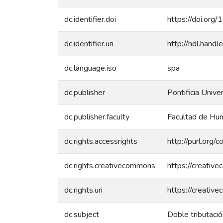
dc.identifier.doi
https://doi.org
dc.identifier.uri
http://hdl.han
dc.language.iso
spa
dc.publisher
Pontificia Unive
dc.publisher.faculty
Facultad de Hum
dc.rights.accessrights
http://purl.org/
dc.rights.creativecommons
https://creativ
dc.rights.uri
https://creativ
dc.subject
Doble tributació