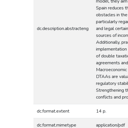
model, they aim 
Spain reduces th
obstacles in th
particularly reg
dc.description.abstracteng
and legal certai
sources of incom
Additionally, pr
implementation o
of double taxati
agreements and 
Macroeconomic v
DTAAs are valuab
regulatory stabi
Strengthening t
conflicts and pro
dc.format.extent
14 p.
dc.format.mimetype
application/pdf