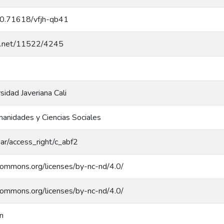
/10.71618/vfjh-qb41
dle.net/11522/4245
rsidad Javeriana Cali
anidades y Ciencias Sociales
coar/access_right/c_abf2
ecommons.org/licenses/by-nc-nd/4.0/
ecommons.org/licenses/by-nc-nd/4.0/
n