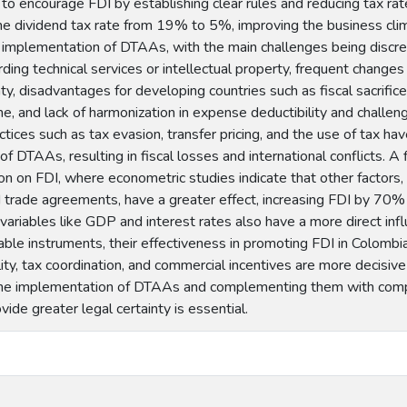
to encourage FDI by establishing clear rules and reducing tax ra
e dividend tax rate from 19% to 5%, improving the business clima
e implementation of DTAAs, with the main challenges being discre
arding technical services or intellectual property, frequent changes
nty, disadvantages for developing countries such as fiscal sacrific
e, and lack of harmonization in expense deductibility and challen
actices such as tax evasion, transfer pricing, and the use of tax h
f DTAAs, resulting in fiscal losses and international conflicts. A 
on on FDI, where econometric studies indicate that other factors
trade agreements, have a greater effect, increasing FDI by 70%
ariables like GDP and interest rates also have a more direct inf
le instruments, their effectiveness in promoting FDI in Colombia 
lity, tax coordination, and commercial incentives are more decisive
he implementation of DTAAs and complementing them with compre
vide greater legal certainty is essential.