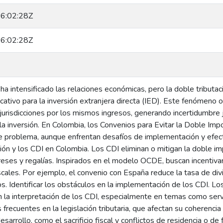
6:02:28Z
6:02:28Z
 ha intensificado las relaciones económicas, pero la doble tributa
icativo para la inversión extranjera directa (IED). Este fenómeno
urisdicciones por los mismos ingresos, generando incertidumbre ju
la inversión. En Colombia, los Convenios para Evitar la Doble Imp
e problema, aunque enfrentan desafíos de implementación y efecti
ción y los CDI en Colombia. Los CDI eliminan o mitigan la doble i
reses y regalías. Inspirados en el modelo OCDE, buscan incentivar 
fiscales. Por ejemplo, el convenio con España reduce la tasa de 
s. Identificar los obstáculos en la implementación de los CDI. Los 
 la interpretación de los CDI, especialmente en temas como servi
 frecuentes en la legislación tributaria, que afectan su coherencia
esarrollo, como el sacrificio fiscal y conflictos de residencia o de