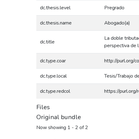
dc.thesis.level
Pregrado
dc.thesis.name
Abogado(a)
La doble tributa
dc.title
perspectiva de l
dc.type.coar
http://purl.org/
dc.type.local
Tesis/Trabajo d
dc.type.redcol
https://purl.org
Files
Original bundle
Now showing
1 - 2 of 2