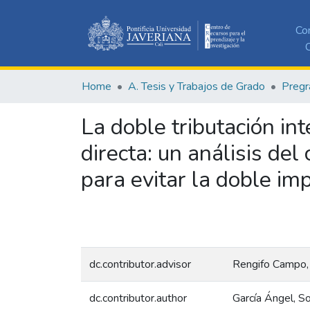
Co
C
Home
A. Tesis y Trabajos de Grado
Pregr
La doble tributación in
directa: un análisis de
para evitar la doble im
dc.contributor.advisor
Rengifo Campo, 
dc.contributor.author
García Ángel, So