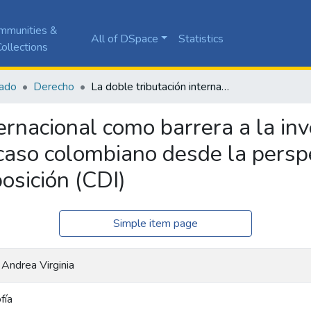
mmunities &
All of DSpace
Statistics
ollections
ado
Derecho
La doble tributación internacional como barrera a la inversión extranjera directa: un análisis del caso colombiano desde la perspectiva de los convenios para evitar la doble imposición (CDI)
ternacional como barrera a la inv
l caso colombiano desde la persp
posición (CDI)
Simple item page
Andrea Virginia
fía