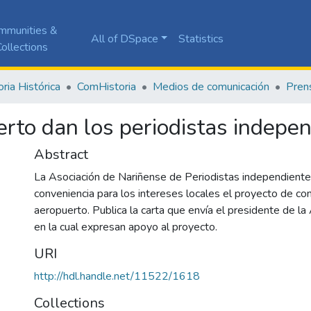
mmunities &
All of DSpace
Statistics
ollections
ia Histórica
ComHistoria
Medios de comunicación
Pren
rto dan los periodistas indepe
Abstract
La Asociación de Nariñense de Periodistas independiente
conveniencia para los intereses locales el proyecto de con
aeropuerto. Publica la carta que envía el presidente de la
en la cual expresan apoyo al proyecto.
URI
http://hdl.handle.net/11522/1618
Collections