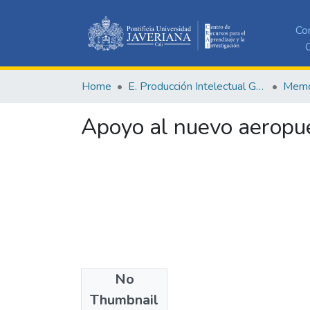
Co
C
Home
E. Producción Intelectual General
Memor
Apoyo al nuevo aeropue
No
Date
Thumbnail
1965