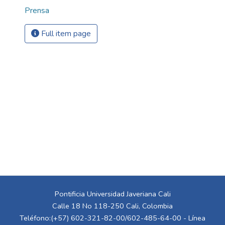
Prensa
Full item page
Pontificia Universidad Javeriana Cali
Calle 18 No 118-250 Cali, Colombia
Teléfono:(+57) 602-321-82-00/602-485-64-00 - Línea