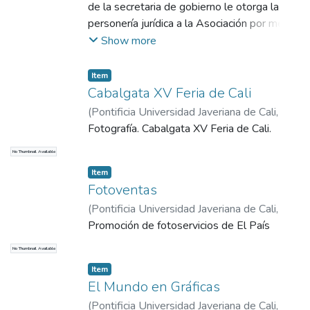
de la secretaria de gobierno le otorga la
personería jurídica a la Asociación por medio
de la resolución 270 del 25 de marzo de
Show more
1965. El director del periódico El Radio,
Carlos César Puyana, es el presidente de la
Item
junta directiva de la asociación.
Cabalgata XV Feria de Cali
(
Pontificia Universidad Javeriana de Cali
,
1972
Fotografía. Cabalgata XV Feria de Cali.
)
El País, Cali
No Thumbnail Available
Item
Fotoventas
(
Pontificia Universidad Javeriana de Cali
,
1972
Promoción de fotoservicios de El País
)
El País, Cali
No Thumbnail Available
Item
El Mundo en Gráficas
(
Pontificia Universidad Javeriana de Cali
,