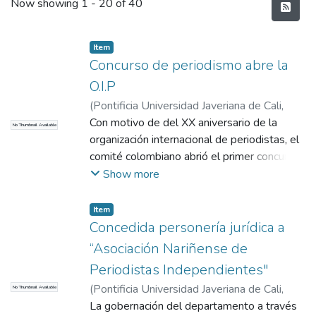
Recent Submissions
Now showing
1 - 20 of 40
Item
Concurso de periodismo abre la
O.I.P
(
Pontificia Universidad Javeriana de Cali
,
1966
Con motivo de del XX aniversario de la
)
El Radio
No Thumbnail Available
organización internacional de periodistas, el
comité colombiano abrió el primer concurso
de periodismo que tendrá tres temas: La
Show more
amistad y la cooperación periodística, la
libertad de prensa y la libertad de conciencia
Item
periodística. Presenta las bases del
Concedida personería jurídica a
concurso, los premios y el jurado.
“Asociación Nariñense de
Periodistas Independientes"
(
Pontificia Universidad Javeriana de Cali
,
No Thumbnail Available
1965
La gobernación del departamento a través
)
El Radio