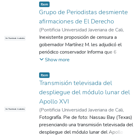
de Nariño, de Pasto, los de la colectividad
Item
política a cuyo servicio ha ofrecido esta
Grupo de Periodistas desmiente
diaria contribución.
afirmaciones de El Derecho
(
Pontificia Universidad Javeriana de Cali
,
2017
Inexistente proposición de censura a
)
COMHISTORIA
No Thumbnail Available
gobernador Martínez M. les adjudicó el
periódico conservador Informa que 6
periodistas del círculo de periodistas de
Show more
Nariño (Edmundo Bucheli, Miguel Ponce,
Omar Guerrero, Carlos Muñoz, Luis Anibal
Item
Arias y Jaime Hoyos) visitaron el
Transmisión televisada del
gobernador Ricardo Martínez Muñoz para
despliegue del módulo lunar del
manifestar la falsedad de la publicación de
Apollo XVI
El Derecho según la cual dicho grupo había
(
Pontificia Universidad Javeriana de Cali
,
No Thumbnail Available
censurado la política desarrollada por el
1972
Fotografía. Pie de foto: Nassau Bay (Texas)
)
El País, Cali
mandatario. Entregaron al gobernador el
presenciando una transmisión televisada del
texto original en el que solicitan al
despliegue del módulo lunar del Apollo XVI,
mandatario el establecimiento de un