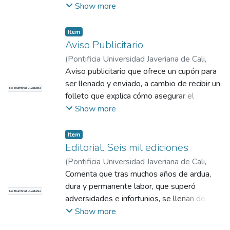
Broad Casting Company –NBC- se refiere a
Show more
su expulsión de Guatemala acusado de dar
noticias antagónicas. Dice que el país esta
Item
dominado por comunistas y se sostiene en
Aviso Publicitario
el poder por métodos de fuerza. Las
(
Pontificia Universidad Javeriana de Cali
,
autoridades oficiales abren y escudriñan
1970
Aviso publicitario que ofrece un cupón para
)
El País, Cali
todas las comunicaciones que entran y salen
ser llenado y enviado, a cambio de recibir un
No Thumbnail Available
y que la prensa independiente ha sido
folleto que explica cómo asegurar el
completamente sofocada y las
porvenir aprendiendo en casa radio –
Show more
internacionales son atacadas por el
televisión – electrónica y así adquirir un libro
congreso.
que le ayudará a convertirse en técnico en
Item
electrónica en el campo de la radio –
Editorial. Seis mil ediciones
televisión.
(
Pontificia Universidad Javeriana de Cali
,
2017
Comenta que tras muchos años de ardua,
)
COMHISTORIA
dura y permanente labor, que superó
No Thumbnail Available
adversidades e infortunios, se llenan de
orgullo al alcanzar la empinada cima dentro
Show more
del periodismo. Los intereses permanentes