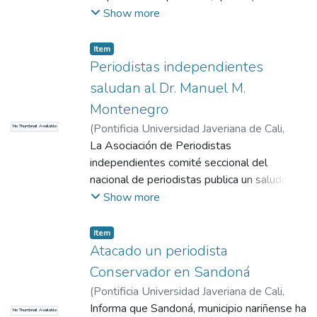
Bucaramanga bajo la dirección de Juan
Show more
Cristóbal Martínez.
Item
Periodistas independientes
saludan al Dr. Manuel M.
Montenegro
(
Pontificia Universidad Javeriana de Cali
,
No Thumbnail Available
1965
La Asociación de Periodistas
)
El Radio
independientes comité seccional del
nacional de periodistas publica un saludo al
Dr. Manuel M. Montenegro, el nariñense
Show more
jurista de la corte suprema de justicia y le
deseo suerte en el nuevo rol.
Item
Atacado un periodista
Conservador en Sandoná
(
Pontificia Universidad Javeriana de Cali
,
2017
Informa que Sandoná, municipio nariñense ha
)
COMHISTORIA
No Thumbnail Available