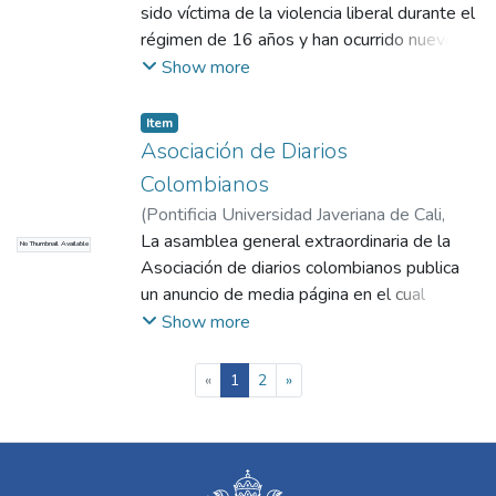
sido víctima de la violencia liberal durante el
régimen de 16 años y han ocurrido nuevos
incidentes de la mano de Augusto Gómez,
Show more
hermano del alcalde, quien dirigió una
pedrea contra las oficinas y amenazas para
Item
liquidar definitivamente la labor periodística.
Asociación de Diarios
Colombianos
(
Pontificia Universidad Javeriana de Cali
,
1965
La asamblea general extraordinaria de la
)
El Radio
No Thumbnail Available
Asociación de diarios colombianos publica
un anuncio de media página en el cual
consideran el rechazo a la inserción de las
Show more
llamadas gacetillas debido a que es
publicidad no identificada y gratuita que
(current)
«
1
2
»
atenta contra los intereses de la empresa y
de los lectores.