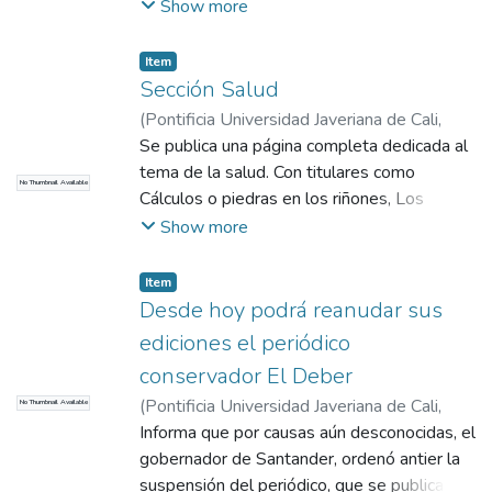
vemos a la señora Barbeara Cernán y su hija
Show more
contacto permanente entre la prensa y el
Tracy de 9 años. Entre ambas, Hackie
gobierno. El texto fue publicado el domingo.
Samborn.
Item
Sección Salud
(
Pontificia Universidad Javeriana de Cali
,
2017
Se publica una página completa dedicada al
)
COMHISTORIA
tema de la salud. Con titulares como
No Thumbnail Available
Cálculos o piedras en los riñones, Los
cerdos y las campañas de Salud y
Show more
Consultorio de Salud.
Item
Desde hoy podrá reanudar sus
ediciones el periódico
conservador El Deber
(
Pontificia Universidad Javeriana de Cali
,
No Thumbnail Available
2017
Informa que por causas aún desconocidas, el
)
COMHISTORIA
gobernador de Santander, ordenó antier la
suspensión del periódico, que se publica en