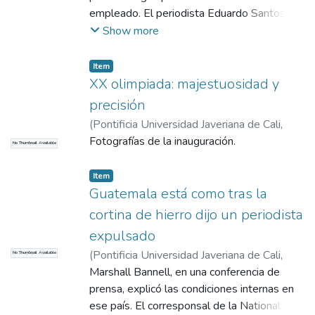
empleado. El periodista Eduardo Santos
Olarte, co-director del radioperiódico
Show more
“Mundo” informó que el jefe de información
y propaganda de la gobernación no dejó
Item
pasar al periodista.
XX olimpiada: majestuosidad y
precisión
(
Pontificia Universidad Javeriana de Cali
,
1972
Fotografías de la inauguración.
)
El País, Cali
No Thumbnail Available
Item
Guatemala está como tras la
cortina de hierro dijo un periodista
expulsado
(
Pontificia Universidad Javeriana de Cali
,
No Thumbnail Available
2017
Marshall Bannell, en una conferencia de
)
COMHISTORIA
prensa, explicó las condiciones internas en
ese país. El corresponsal de la National