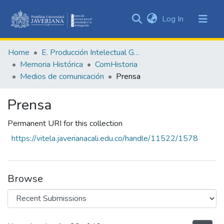
(current)
Log In
Communities
&
Home
E. Producción Intelectual General
Collections
Memoria Histórica
ComHistoria
All of DSpace
Medios de comunicación
Prensa
Statistics
Prensa
Permanent URI for this collection
https://vitela.javerianacali.edu.co/handle/11522/1578
Browse