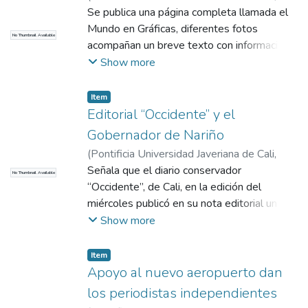
2017
Se publica una página completa llamada el
)
COMHISTORIA
Mundo en Gráficas, diferentes fotos
No Thumbnail Available
acompañan un breve texto con información
internacional.
Show more
Item
Editorial “Occidente” y el
Gobernador de Nariño
(
Pontificia Universidad Javeriana de Cali
,
2017
Señala que el diario conservador
)
COMHISTORIA
No Thumbnail Available
“Occidente”, de Cali, en la edición del
miércoles publicó en su nota editorial un
comentario en referencia a los programas
Show more
enunciados por el Gobernador de Nariño en
su pasada visita a Bogotá. Publican la nota
Item
editorial: Gobernador de Nariño en su
Apoyo al nuevo aeropuerto dan
entrevista con el Presidente no se ha ido
los periodistas independientes
por las ramas y llevó una patética