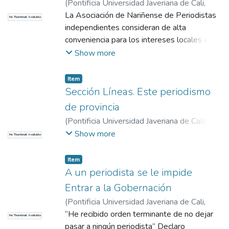
(
Pontificia Universidad Javeriana de Cali
,
perspectiva de la realidad nariñense con el
1965
La Asociación de Nariñense de Periodistas
)
El Radio
No Thumbnail Available
objetivo de obtener apoyo del gobierno.
independientes consideran de alta
Nada justifica la lentitud con la cual se
conveniencia para los intereses locales el
realizan las obras del Plan Vial Nacional y el
proyecto de construcción del aeropuerto.
Show more
aeropuerto Cano, el abandono de Tumaco, la
Publica la carta que envía el presidente de
falta de pavimentación que une a Pasto con
la Asociación (Puyana) en la cual expresan
Item
Ipiales y Rumichaca, la carretera
apoyo al proyecto.
Sección Líneas. Este periodismo
Panamericana. Finalmente, expresa que
de provincia
Nariño está en pie y lo celebran vivamente
con fraternal esperanza de amigos y
(
Pontificia Universidad Javeriana de Cali
)
El
admiradores irreductibles.
Radio
Show more
No Thumbnail Available
Item
A un periodista se le impide
Entrar a la Gobernación
(
Pontificia Universidad Javeriana de Cali
,
2017
“He recibido orden terminante de no dejar
)
COMHISTORIA
No Thumbnail Available
pasar a ningún periodista” Declaro