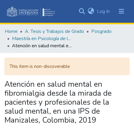
(current)
Log In
Communities
&
Home
A. Tesis y Trabajos de Grado
Posgrado
Collections
Maestría en Psicología de la Salud
All of DSpace
Atención en salud mental en fibromialgia desde la mirada de pacientes y profesionales de la salud mental, en una IPS de Manizales, Colombia, 2019
Statistics
This item is non-discoverable
Atención en salud mental en
fibromialgia desde la mirada de
pacientes y profesionales de la
salud mental, en una IPS de
Manizales, Colombia, 2019