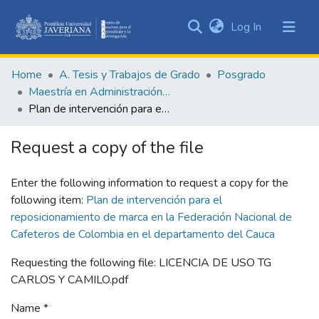
(current)
Log In
Communities
&
Home
A. Tesis y Trabajos de Grado
Posgrado
Collections
Maestría en Administración de Empresas
All of DSpace
Plan de intervención para el reposicionamiento de marca en la Federación Nacional de Cafeteros de Colombia en el departamento del Cauca
Statistics
Request a copy of the file
Enter the following information to request a copy for the
following item:
Plan de intervención para el
reposicionamiento de marca en la Federación Nacional de
Cafeteros de Colombia en el departamento del Cauca
Requesting the following file: LICENCIA DE USO TG
CARLOS Y CAMILO.pdf
Name *