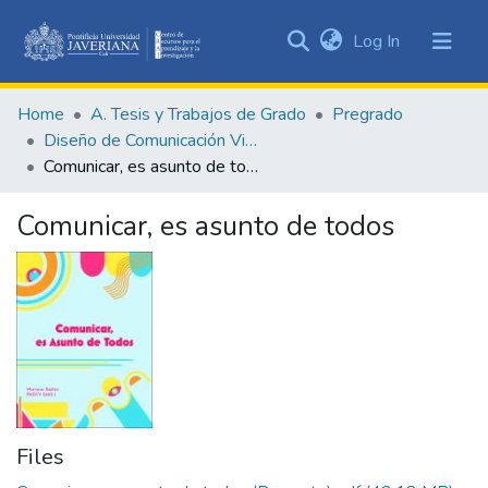
(current)
Log In
Communities
&
Home
A. Tesis y Trabajos de Grado
Pregrado
Collections
Diseño de Comunicación Visual
All of DSpace
Comunicar, es asunto de todos
Statistics
Comunicar, es asunto de todos
Files