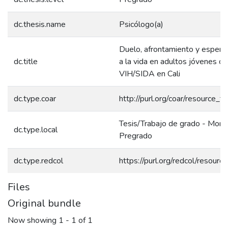
dc.thesis.name
Psicólogo(a)
Duelo, afrontamiento y espera
dc.title
a la vida en adultos jóvenes co
VIH/SIDA en Cali
dc.type.coar
http://purl.org/coar/resource_t
Tesis/Trabajo de grado - Monog
dc.type.local
Pregrado
dc.type.redcol
https://purl.org/redcol/resour
Files
Original bundle
Now showing
1 - 1 of 1