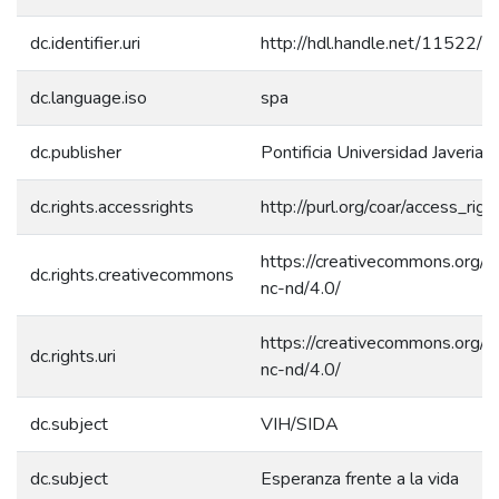
dc.identifier.uri
http://hdl.handle.net/11522/
dc.language.iso
spa
dc.publisher
Pontificia Universidad Javeriana
dc.rights.accessrights
http://purl.org/coar/access_rig
https://creativecommons.org/l
dc.rights.creativecommons
nc-nd/4.0/
https://creativecommons.org/l
dc.rights.uri
nc-nd/4.0/
dc.subject
VIH/SIDA
dc.subject
Esperanza frente a la vida