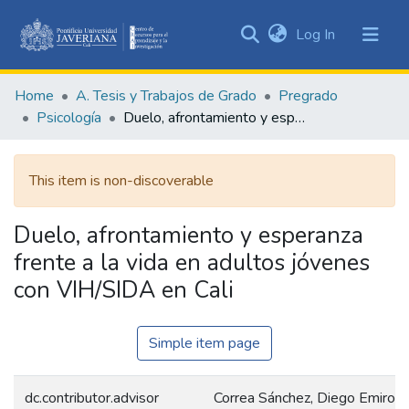
(current)
Log In
Communities
&
Home
A. Tesis y Trabajos de Grado
Pregrado
Collections
Psicología
Duelo, afrontamiento y esperanza frente a la vida en adultos jóvenes con VIH/SIDA en Cali
All of DSpace
This item is non-discoverable
Statistics
Duelo, afrontamiento y esperanza
frente a la vida en adultos jóvenes
con VIH/SIDA en Cali
Simple item page
dc.contributor.advisor
Correa Sánchez, Diego Emiro