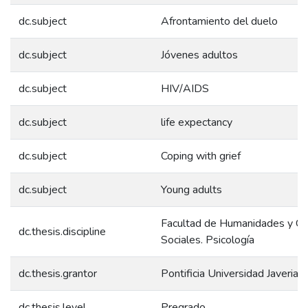
dc.subject
Afrontamiento del duelo
dc.subject
Jóvenes adultos
dc.subject
HIV/AIDS
dc.subject
life expectancy
dc.subject
Coping with grief
dc.subject
Young adults
Facultad de Humanidades y Ci
dc.thesis.discipline
Sociales. Psicología
dc.thesis.grantor
Pontificia Universidad Javeriana
dc.thesis.level
Pregrado