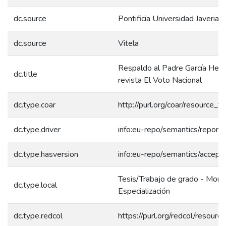
dc.source
Pontificia Universidad Javeriana
dc.source
Vitela
Respaldo al Padre García Herre
dc.title
revista El Voto Nacional
dc.type.coar
http://purl.org/coar/resource_
dc.type.driver
info:eu-repo/semantics/report
dc.type.hasversion
info:eu-repo/semantics/accept
Tesis/Trabajo de grado - Mono
dc.type.local
Especialización
dc.type.redcol
https://purl.org/redcol/resour