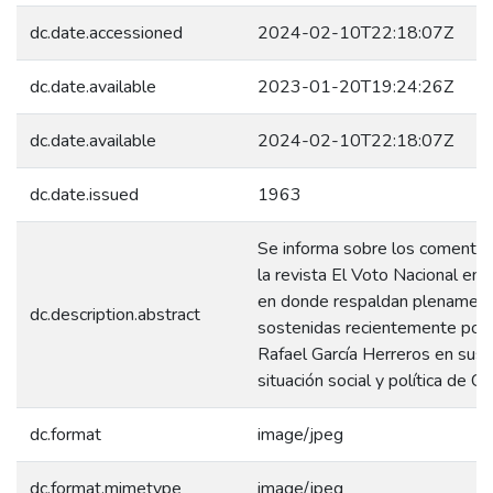
dc.date.accessioned
2024-02-10T22:18:07Z
dc.date.available
2023-01-20T19:24:26Z
dc.date.available
2024-02-10T22:18:07Z
dc.date.issued
1963
Se informa sobre los comentari
la revista El Voto Nacional en s
en donde respaldan plenamente
dc.description.abstract
sostenidas recientemente por 
Rafael García Herreros en sus a
situación social y política de C
dc.format
image/jpeg
dc.format.mimetype
image/jpeg