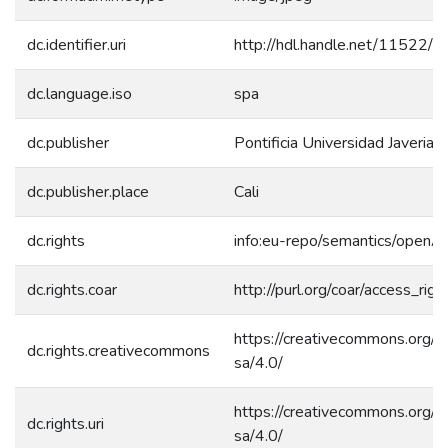
dc.identifier.uri
http://hdl.handle.net/11522/
dc.language.iso
spa
dc.publisher
Pontificia Universidad Javeriana
dc.publisher.place
Cali
dc.rights
info:eu-repo/semantics/openA
dc.rights.coar
http://purl.org/coar/access_rig
https://creativecommons.org/l
dc.rights.creativecommons
sa/4.0/
https://creativecommons.org/l
dc.rights.uri
sa/4.0/