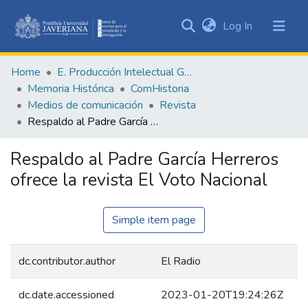
(current)
Log In
Communities
&
Home
E. Producción Intelectual General
Collections
Memoria Histórica
ComHistoria
All of DSpace
Medios de comunicación
Revista
Respaldo al Padre García Herreros ofrece la revista El Voto Nacional
Statistics
Respaldo al Padre García Herreros
ofrece la revista El Voto Nacional
Simple item page
dc.contributor.author
El Radio
dc.date.accessioned
2023-01-20T19:24:26Z