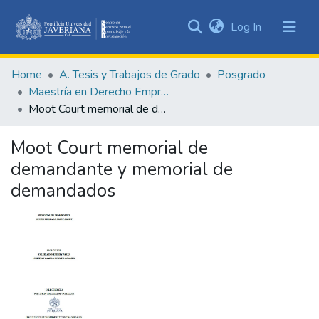
(current)
Log In
Communities
&
Home
A. Tesis y Trabajos de Grado
Posgrado
Collections
Maestría en Derecho Empresarial
All of DSpace
Moot Court memorial de demandante y memorial de demandados
Statistics
Moot Court memorial de
demandante y memorial de
demandados