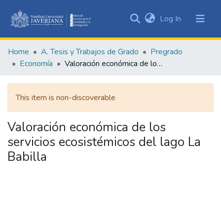
(current)
Log In
Communities
&
Home
A. Tesis y Trabajos de Grado
Pregrado
Collections
Economía
Valoración económica de los servicios ecosistémicos del lago La Babilla
All of DSpace
This item is non-discoverable
Statistics
Valoración económica de los
servicios ecosistémicos del lago La
Babilla