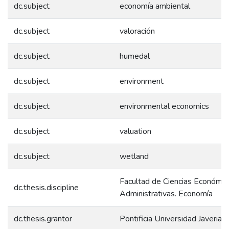
dc.subject
economía ambiental
dc.subject
valoración
dc.subject
humedal
dc.subject
environment
dc.subject
environmental economics
dc.subject
valuation
dc.subject
wetland
Facultad de Ciencias Económic
dc.thesis.discipline
Administrativas. Economía
dc.thesis.grantor
Pontificia Universidad Javeriana