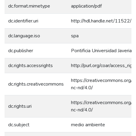
dc.format.mimetype
application/pdf
dc.identifier.uri
http://hdl.handle.net/11522/
dc.language.iso
spa
dc.publisher
Pontificia Universidad Javeriana
dc.rights.accessrights
http://purl.org/coar/access_rig
https://creativecommons.org/l
dc.rights.creativecommons
nc-nd/4.0/
https://creativecommons.org/l
dc.rights.uri
nc-nd/4.0/
dc.subject
medio ambiente