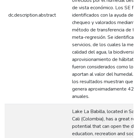
ofrecidos por el humedal desd
de vista económico. Los SE fu
dc.description.abstract
identificados con la ayuda de u
chequeo y valorados mediante
método de transferencia de fu
meta-regresión. Se identificar
servicios, de los cuales la mejo
calidad del agua, la biodiversid
aprovisionamiento de hábitat n
fueron considerados como los
aportan al valor del humedal. F
los resultados muestran que La
genera aproximadamente 42
anuales.
Lake La Babilla, located in San
Cali (Colombia), has a great re
potential that can open the doo
education, recreation and socia