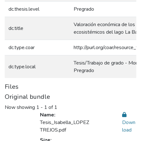
dc.thesis.level
Pregrado
Valoración económica de los se
dc.title
ecosistémicos del lago La Babi
dc.type.coar
http://purl.org/coar/resource_t
Tesis/Trabajo de grado - Monog
dc.type.local
Pregrado
Files
Original bundle
Now showing
1 - 1 of 1
Name:
Tesis_Isabella_LOPEZ
Down
TREJOS.pdf
load
Size: