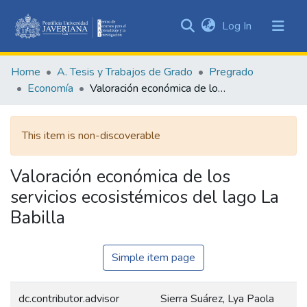
(current)
Log In
Communities
&
Home
A. Tesis y Trabajos de Grado
Pregrado
Collections
Economía
Valoración económica de los servicios ecosistémicos del lago La Babilla
All of DSpace
This item is non-discoverable
Statistics
Valoración económica de los
servicios ecosistémicos del lago La
Babilla
Simple item page
dc.contributor.advisor
Sierra Suárez, Lya Paola