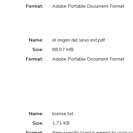
Format:
Adobe Portable Document Format
Name:
el origen del sexo est.pdf
Size:
88.97 MB
Format:
Adobe Portable Document Format
Name:
license.txt
Size:
1.71 KB
Format:
Item-specific license agreed to upon s