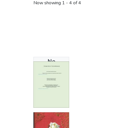
Now showing
1 - 4 of 4
No
Thumbnail
Available