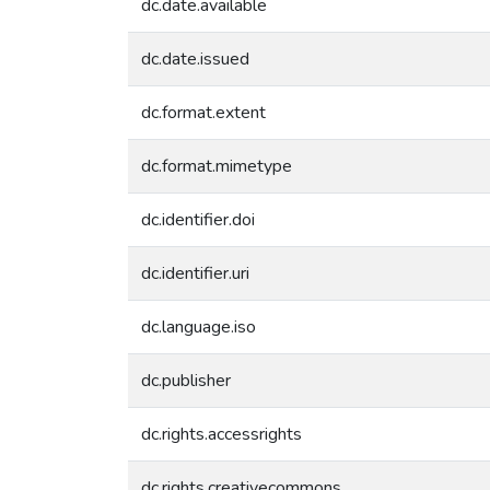
dc.date.available
dc.date.issued
dc.format.extent
dc.format.mimetype
dc.identifier.doi
dc.identifier.uri
dc.language.iso
dc.publisher
dc.rights.accessrights
dc.rights.creativecommons