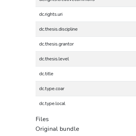
dc.rights.uri
dc.thesis.discipline
dc.thesis.grantor
dc.thesis.level
dc.title
dc.type.coar
dc.type.local
Files
Original bundle