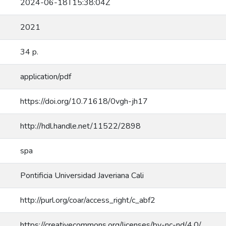
2024-06-18T15:38:04Z
2021
34 p.
application/pdf
https://doi.org/10.71618/0vgh-jh17
http://hdl.handle.net/11522/2898
spa
Pontificia Universidad Javeriana Cali
http://purl.org/coar/access_right/c_abf2
https://creativecommons.org/licenses/by-nc-nd/4.0/