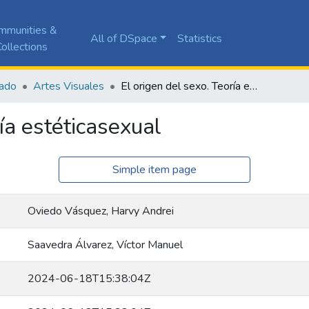
mmunities &
All of DSpace
Statistics
ollections
ado
Artes Visuales
El origen del sexo. Teoría estéticasexual
ía estéticasexual
Simple item page
Oviedo Vásquez, Harvy Andrei
Saavedra Álvarez, Víctor Manuel
2024-06-18T15:38:04Z