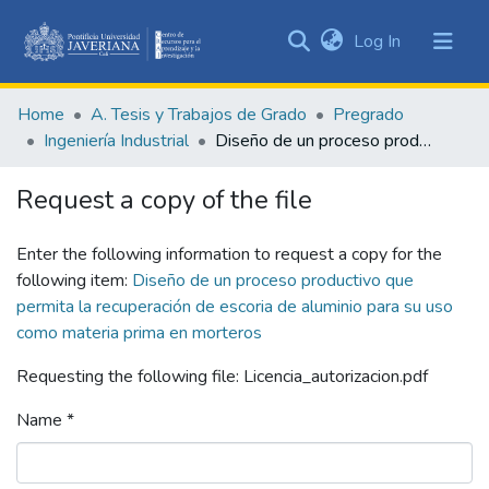
(current)
Log In
Communities
&
Home
A. Tesis y Trabajos de Grado
Pregrado
Collections
Ingeniería Industrial
Diseño de un proceso productivo que permita la recuperación de escoria de aluminio para su uso como materia prima en morteros
All of DSpace
Request a copy of the file
Statistics
Enter the following information to request a copy for the
following item:
Diseño de un proceso productivo que
permita la recuperación de escoria de aluminio para su uso
como materia prima en morteros
Requesting the following file: Licencia_autorizacion.pdf
Name *