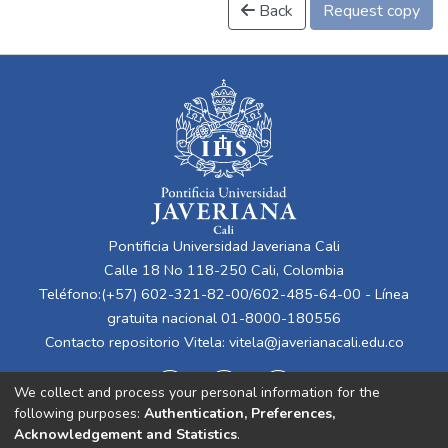
Back
Request copy
Pontificia Universidad Javeriana Cali
Calle 18 No 118-250 Cali, Colombia
Teléfono:(+57) 602-321-82-00/602-485-64-00 - Línea
gratuita nacional 01-8000-180556
Contacto repositorio Vitela:
vitela@javerianacali.edu.co
We collect and process your personal information for the
following purposes:
Authentication, Preferences,
Acknowledgement and Statistics
.