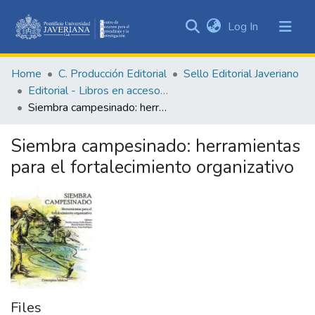
(current)
Log In
Communities
&
Home
C. Producción Editorial
Sello Editorial Javeriano
Collections
Editorial - Libros en acceso abierto
All of DSpace
Siembra campesinado: herramientas para el fortalecimiento organizativo
Statistics
Siembra campesinado: herramientas
para el fortalecimiento organizativo
Files