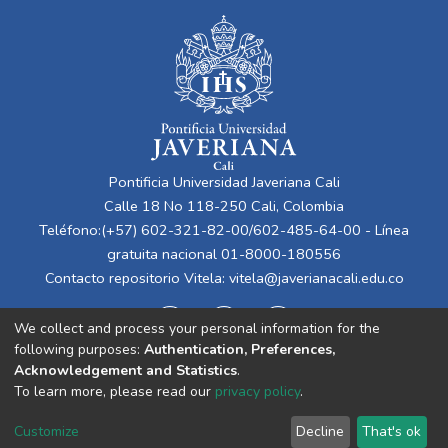
Pontificia Universidad Javeriana Cali
Calle 18 No 118-250 Cali, Colombia
Teléfono:(+57) 602-321-82-00/602-485-64-00 - Línea
gratuita nacional 01-8000-180556
Contacto repositorio Vitela:
vitela@javerianacali.edu.co
We collect and process your personal information for the
following purposes:
Authentication, Preferences,
Acknowledgement and Statistics
.
To learn more, please read our
privacy policy
.
Cookie
Privacy
End User
Send
Customize
Decline
That's ok
settings
policy
Agreement
Feedback