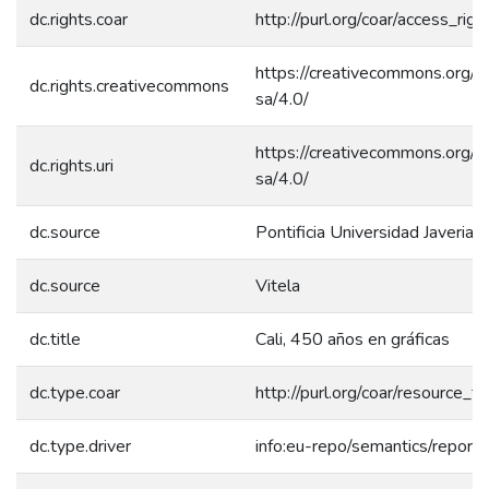
dc.rights.coar
http://purl.org/coar/access_rig
https://creativecommons.org/l
dc.rights.creativecommons
sa/4.0/
https://creativecommons.org/l
dc.rights.uri
sa/4.0/
dc.source
Pontificia Universidad Javeriana
dc.source
Vitela
dc.title
Cali, 450 años en gráficas
dc.type.coar
http://purl.org/coar/resource_
dc.type.driver
info:eu-repo/semantics/report