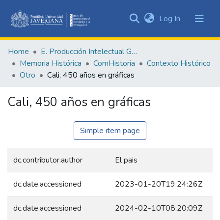
(current)
Log In
Communities
&
Home
E. Producción Intelectual General
Collections
Memoria Histórica
ComHistoria
Contexto Histórico
All of DSpace
Otro
Cali, 450 años en gráficas
Statistics
Cali, 450 años en gráficas
Simple item page
dc.contributor.author
El pais
dc.date.accessioned
2023-01-20T19:24:26Z
dc.date.accessioned
2024-02-10T08:20:09Z