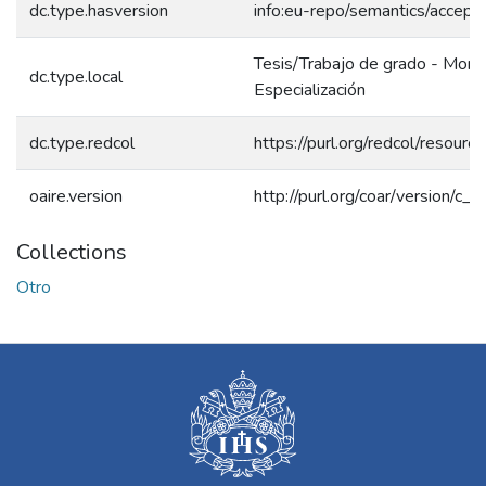
dc.type.hasversion
info:eu-repo/semantics/accept
Tesis/Trabajo de grado - Mono
dc.type.local
Especialización
dc.type.redcol
https://purl.org/redcol/resour
oaire.version
http://purl.org/coar/version/
Collections
Otro