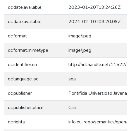
dc.date.available
2023-01-20T19:24:26Z
dc.date.available
2024-02-10T08:20:09Z
dc.format
image/jpeg
dc.format.mimetype
image/jpeg
dc.identifier.uri
http://hdl.handle.net/11522/
dc.language.iso
spa
dc.publisher
Pontificia Universidad Javeriana
dc.publisher.place
Cali
dc.rights
info:eu-repo/semantics/openA