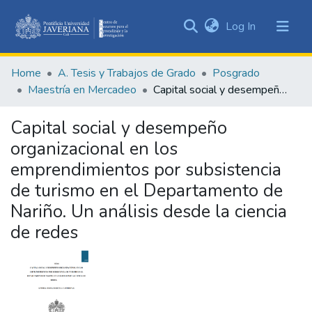
(current)
Log In
Communities
&
Home
A. Tesis y Trabajos de Grado
Posgrado
Collections
Maestría en Mercadeo
Capital social y desempeño organizacional en los emprendimientos por subsistencia de turismo en el Departamento de Nariño. Un análisis desde la ciencia de redes
All of DSpace
Capital social y desempeño
Statistics
organizacional en los
emprendimientos por subsistencia
de turismo en el Departamento de
Nariño. Un análisis desde la ciencia
de redes