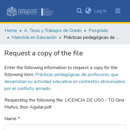
(current)
Log In
Communities
&
Home
A. Tesis y Trabajos de Grado
Posgrado
Collections
Maestría en Educación
Prácticas pedagógicas de profesores que desarrollan su actividad educativa en contextos atravesados por el conflicto armado
All of DSpace
Request a copy of the file
Statistics
Enter the following information to request a copy for the
following item:
Prácticas pedagógicas de profesores que
desarrollan su actividad educativa en contextos atravesados
por el conflicto armado
Requesting the following file: LICENCIA DE USO - T.G Gina
Muñoz, Jhon Aguilar.pdf
Name *